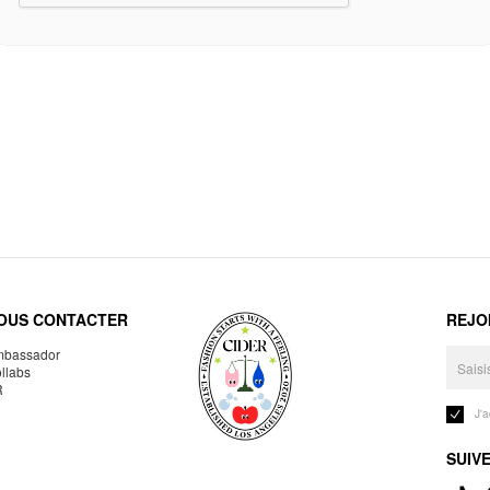
OUS CONTACTER
REJO
bassador
llabs
R
J'
SUIV