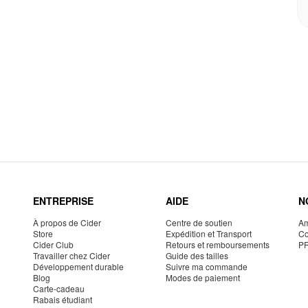
ENTREPRISE
AIDE
N
À propos de Cider
Centre de soutien
Am
Store
Expédition et Transport
Co
Cider Club
Retours et remboursements
P
Travailler chez Cider
Guide des tailles
Développement durable
Suivre ma commande
Blog
Modes de paiement
Carte-cadeau
Rabais étudiant