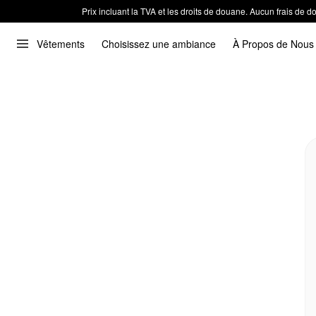
Prix incluant la TVA et les droits de douane. Aucun frais de
Vêtements
Choisissez une ambiance
À Propos de Nous