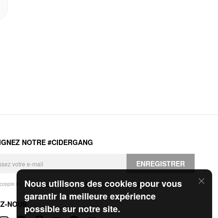
IGNEZ NOTRE #CIDERGANG
ENREGISTRER
Nous utilisons des cookies pour vous
accepte les
Conditions générales
et la
Politique de confidentialité
.
garantir la meilleure expérience
EZ-NOUS
possible sur notre site.