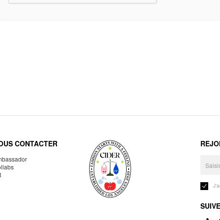
OUS CONTACTER
REJO
bassador
llabs
R
J'
SUIV