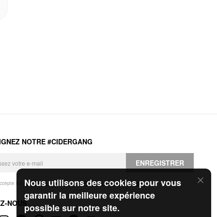
IGNEZ NOTRE #CIDERGANG
ENREGISTRER
Nous utilisons des cookies pour vous
accepte les
Conditions générales
et la
Politique de confidentialité
.
garantir la meilleure expérience
EZ-NOUS
possible sur notre site.