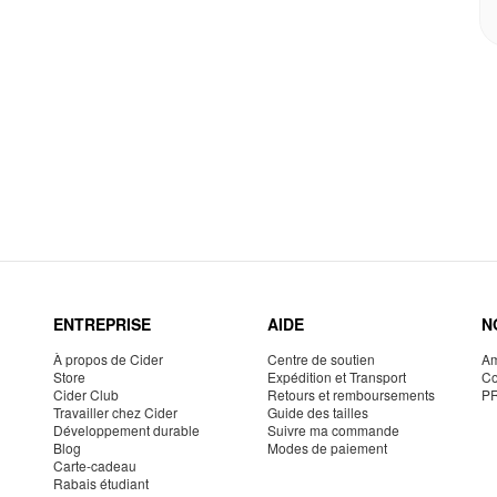
ENTREPRISE
AIDE
N
À propos de Cider
Centre de soutien
Am
Store
Expédition et Transport
Co
Cider Club
Retours et remboursements
P
Travailler chez Cider
Guide des tailles
Développement durable
Suivre ma commande
Blog
Modes de paiement
Carte-cadeau
Rabais étudiant