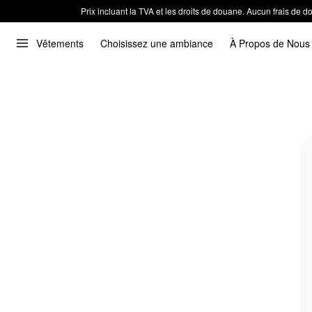
Prix incluant la TVA et les droits de douane. Aucun frais de
Vêtements
Choisissez une ambiance
À Propos de Nous