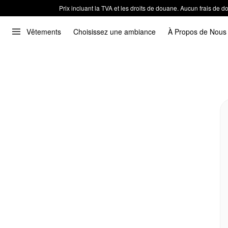
Prix incluant la TVA et les droits de douane. Aucun frais de
Vêtements
Choisissez une ambiance
À Propos de Nous