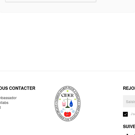
OUS CONTACTER
REJO
bassador
llabs
R
J'
SUIV