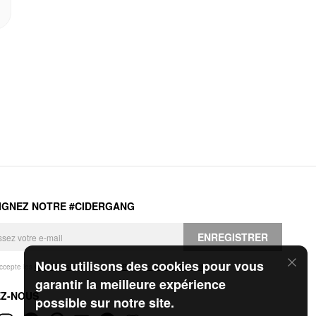
IGNEZ NOTRE #CIDERGANG
ENREGISTRER
Nous utilisons des cookies pour vous
accepte les
Conditions générales
et la
Politique de confidentialité
.
garantir la meilleure expérience
EZ-NOUS
possible sur notre site.