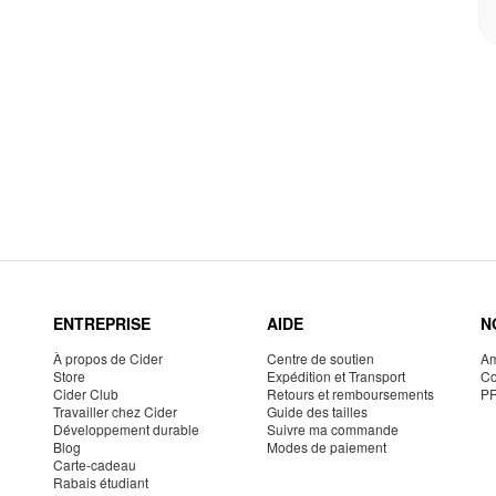
ENTREPRISE
AIDE
N
À propos de Cider
Centre de soutien
Am
Store
Expédition et Transport
Co
Cider Club
Retours et remboursements
P
Travailler chez Cider
Guide des tailles
Développement durable
Suivre ma commande
Blog
Modes de paiement
Carte-cadeau
Rabais étudiant