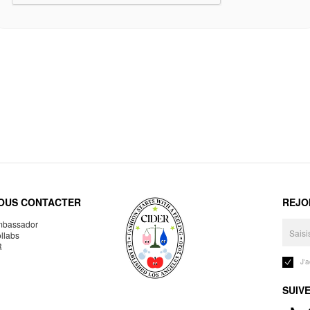
OUS CONTACTER
REJO
bassador
llabs
R
J'
SUIV