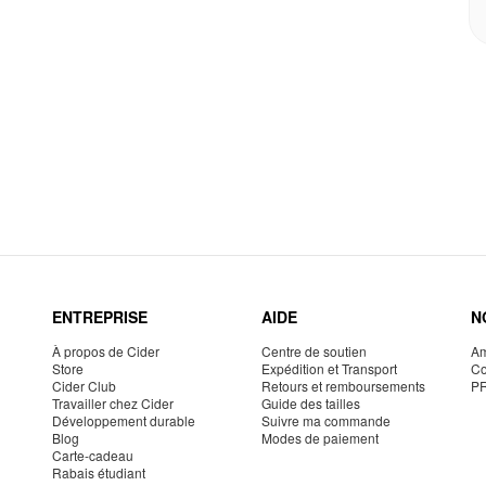
ENTREPRISE
AIDE
N
À propos de Cider
Centre de soutien
Am
Store
Expédition et Transport
Co
Cider Club
Retours et remboursements
P
Travailler chez Cider
Guide des tailles
Développement durable
Suivre ma commande
Blog
Modes de paiement
Carte-cadeau
Rabais étudiant