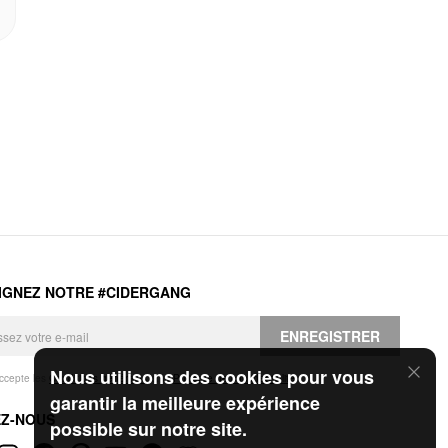
IGNEZ NOTRE #CIDERGANG
ENREGISTRER
Nous utilisons des cookies pour vous
accepte les
Conditions générales
et la
Politique de confidentialité
.
garantir la meilleure expérience
EZ-NOUS
possible sur notre site.