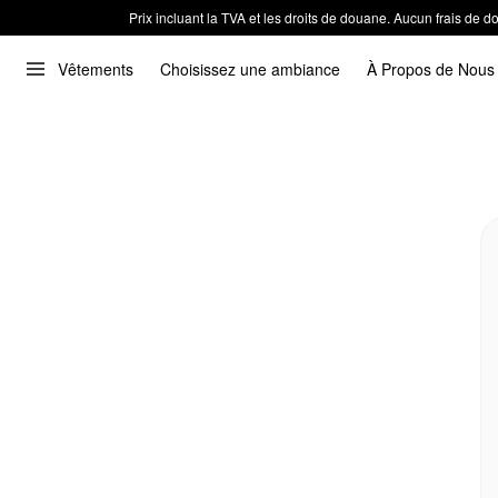
Prix incluant la TVA et les droits de douane. Aucun frais de
Vêtements
Choisissez une ambiance
À Propos de Nous