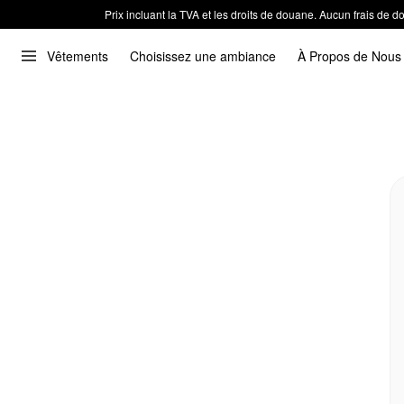
Prix incluant la TVA et les droits de douane. Aucun frais de
Vêtements
Choisissez une ambiance
À Propos de Nous