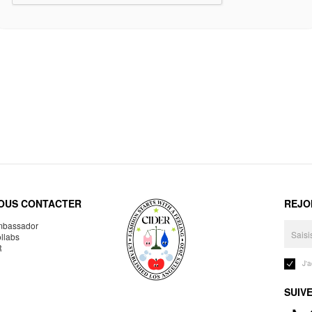
OUS CONTACTER
REJO
bassador
llabs
R
J'
SUIV