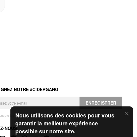
IGNEZ NOTRE #CIDERGANG
ENREGISTRER
Nous utilisons des cookies pour vous
accepte les
Conditions générales
et la
Politique de confidentialité
.
garantir la meilleure expérience
EZ-NOUS
possible sur notre site.