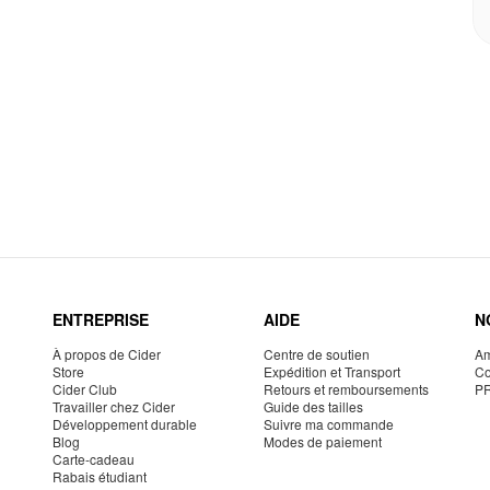
ENTREPRISE
AIDE
N
À propos de Cider
Centre de soutien
Am
Store
Expédition et Transport
Co
Cider Club
Retours et remboursements
P
Travailler chez Cider
Guide des tailles
Développement durable
Suivre ma commande
Blog
Modes de paiement
Carte-cadeau
Rabais étudiant