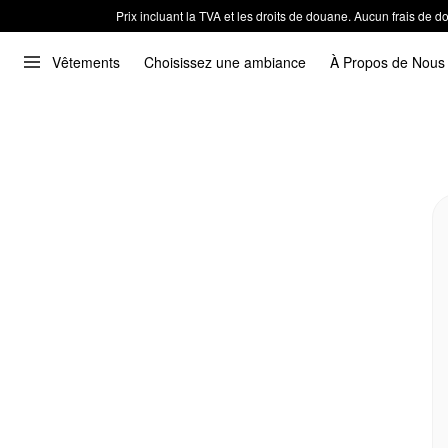
Prix incluant la TVA et les droits de douane. Aucun frais de
Vêtements
Choisissez une ambiance
À Propos de Nous