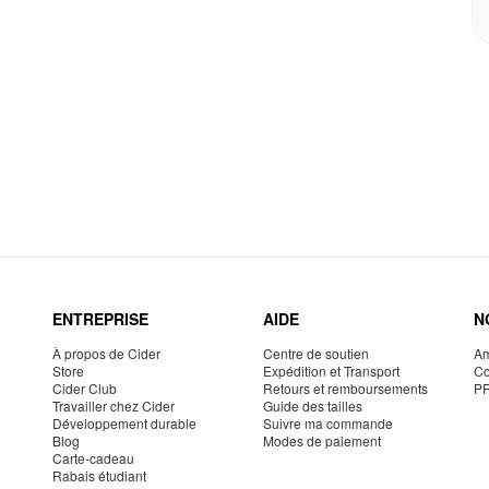
ENTREPRISE
AIDE
N
À propos de Cider
Centre de soutien
Am
Store
Expédition et Transport
Co
Cider Club
Retours et remboursements
P
Travailler chez Cider
Guide des tailles
Développement durable
Suivre ma commande
Blog
Modes de paiement
Carte-cadeau
Rabais étudiant