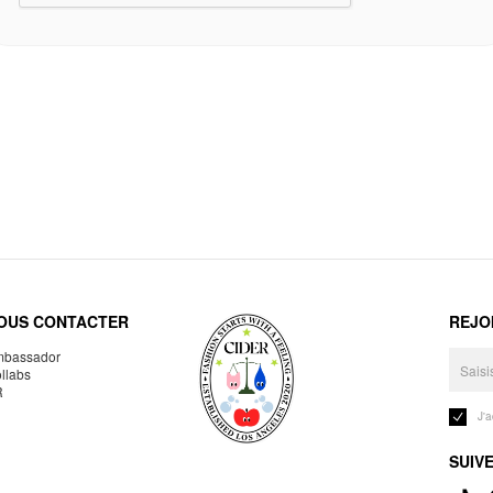
OUS CONTACTER
REJO
bassador
llabs
R
J'
SUIV