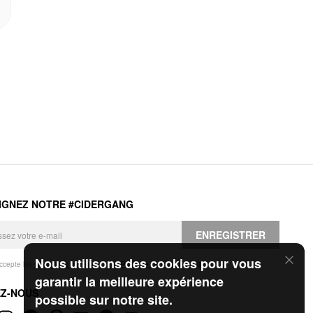
IGNEZ NOTRE #CIDERGANG
ENREGISTRER
Nous utilisons des cookies pour vous
accepte les
Conditions générales
et la
Politique de confidentialité
.
garantir la meilleure expérience
EZ-NOUS
possible sur notre site.