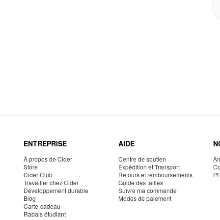
ENTREPRISE
AIDE
N
À propos de Cider
Centre de soutien
Am
Store
Expédition et Transport
Co
Cider Club
Retours et remboursements
P
Travailler chez Cider
Guide des tailles
Développement durable
Suivre ma commande
Blog
Modes de paiement
Carte-cadeau
Rabais étudiant