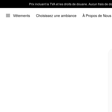
Prix incluant la TVA et les droits de douane. Aucun frais de
Vêtements
Choisissez une ambiance
À Propos de Nous