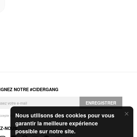
IGNEZ NOTRE #CIDERGANG
ENREGISTRER
Nous utilisons des cookies pour vous
accepte les
Conditions générales
et la
Politique de confidentialité
.
garantir la meilleure expérience
EZ-NOUS
possible sur notre site.