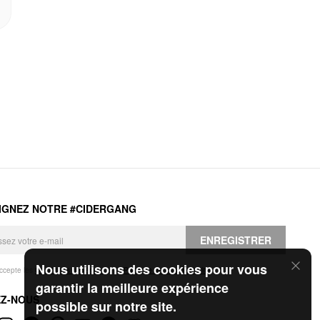
IGNEZ NOTRE #CIDERGANG
ENREGISTRER
Nous utilisons des cookies pour vous
accepte les
Conditions générales
et la
Politique de confidentialité
.
garantir la meilleure expérience
EZ-NOUS
possible sur notre site.