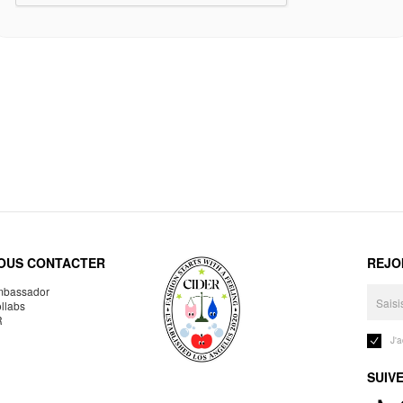
OUS CONTACTER
REJO
bassador
llabs
R
J'
SUIV