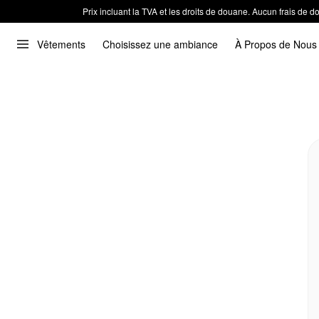
Prix incluant la TVA et les droits de douane. Aucun frais de
Vêtements
Choisissez une ambiance
À Propos de Nous