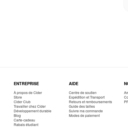
ENTREPRISE
AIDE
N
À propos de Cider
Centre de soutien
Am
Store
Expédition et Transport
Co
Cider Club
Retours et remboursements
P
Travailler chez Cider
Guide des tailles
Développement durable
Suivre ma commande
Blog
Modes de paiement
Carte-cadeau
Rabais étudiant