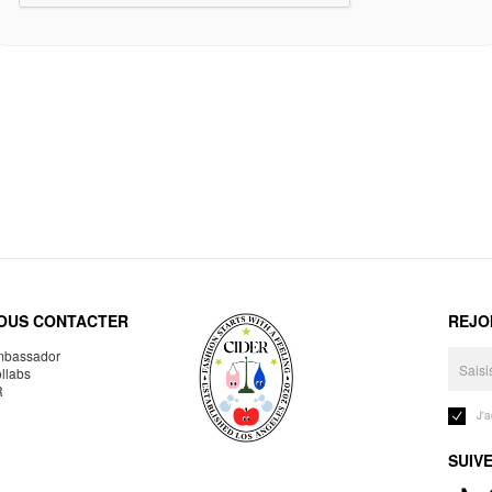
OUS CONTACTER
REJO
bassador
llabs
R
J'
SUIV