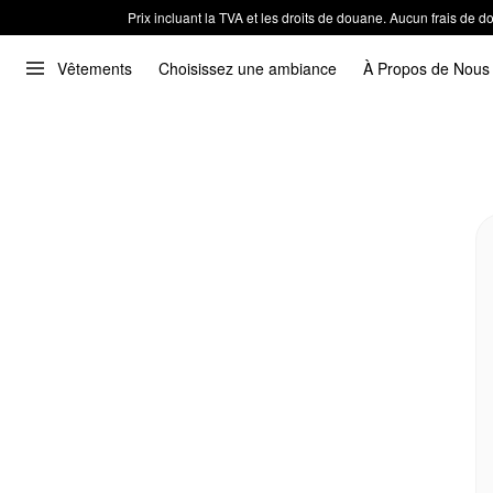
Prix incluant la TVA et les droits de douane. Aucun frais de
Vêtements
Choisissez une ambiance
À Propos de Nous