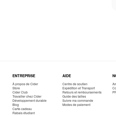
ENTREPRISE
AIDE
N
À propos de Cider
Centre de soutien
Am
Store
Expédition et Transport
Co
Cider Club
Retours et remboursements
P
Travailler chez Cider
Guide des tailles
Développement durable
Suivre ma commande
Blog
Modes de paiement
Carte-cadeau
Rabais étudiant