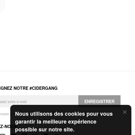
IGNEZ NOTRE #CIDERGANG
ENREGISTRER
Nous utilisons des cookies pour vous
accepte les
Conditions générales
et la
Politique de confidentialité
.
garantir la meilleure expérience
EZ-NOUS
possible sur notre site.