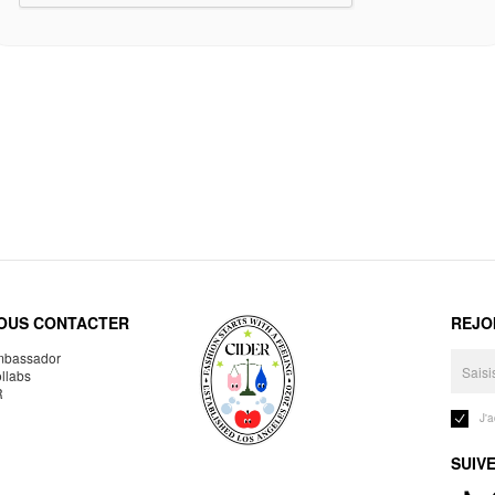
OUS CONTACTER
REJO
bassador
llabs
R
J'
SUIV