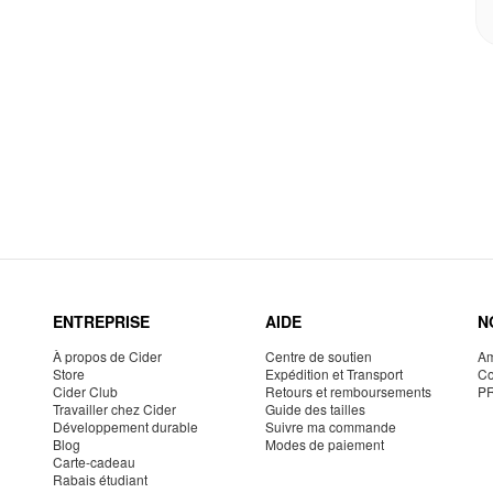
ENTREPRISE
AIDE
N
À propos de Cider
Centre de soutien
Am
Store
Expédition et Transport
Co
Cider Club
Retours et remboursements
P
Travailler chez Cider
Guide des tailles
Développement durable
Suivre ma commande
Blog
Modes de paiement
Carte-cadeau
Rabais étudiant