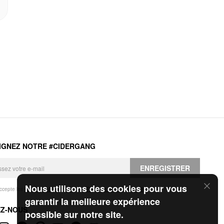
IGNEZ NOTRE #CIDERGANG
ENREGISTRER
Nous utilisons des cookies pour vous
accepte les
Conditions générales
et la
Politique de confidentialité
.
garantir la meilleure expérience
EZ-NOUS
possible sur notre site.