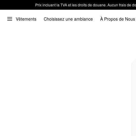
Prix incluant la TVA et les droits de douane. Aucun frais de
Vêtements
Choisissez une ambiance
À Propos de Nous