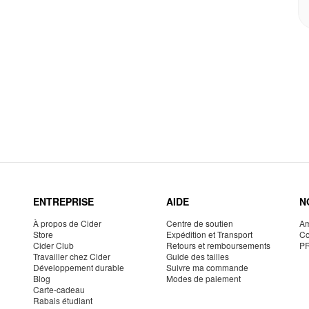
ENTREPRISE
AIDE
N
À propos de Cider
Centre de soutien
Am
Store
Expédition et Transport
Co
Cider Club
Retours et remboursements
P
Travailler chez Cider
Guide des tailles
Développement durable
Suivre ma commande
Blog
Modes de paiement
Carte-cadeau
Rabais étudiant