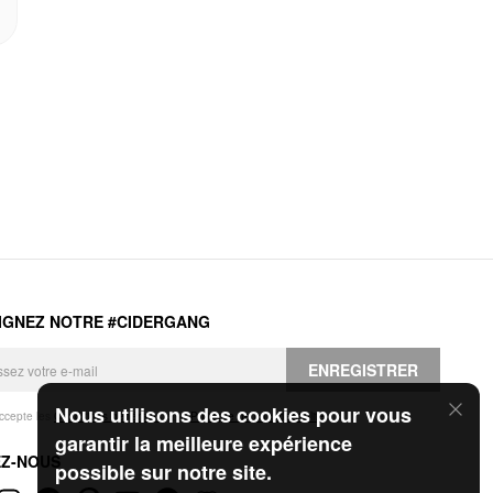
IGNEZ NOTRE #CIDERGANG
ENREGISTRER
Nous utilisons des cookies pour vous
accepte les
Conditions générales
et la
Politique de confidentialité
.
garantir la meilleure expérience
EZ-NOUS
possible sur notre site.