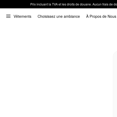
Prix incluant la TVA et les droits de douane. Aucun frais de
Vêtements
Choisissez une ambiance
À Propos de Nous