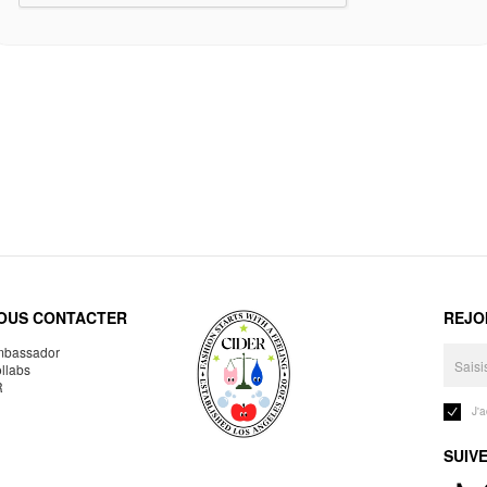
OUS CONTACTER
REJO
bassador
llabs
R
J'
SUIV