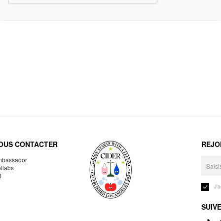
OUS CONTACTER
REJO
bassador
llabs
R
J'
SUIV