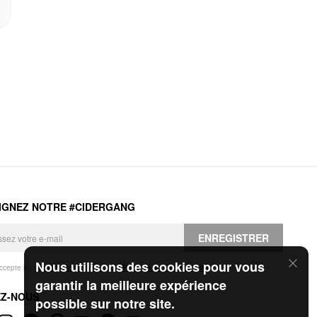
IGNEZ NOTRE #CIDERGANG
ENREGISTRER
Nous utilisons des cookies pour vous
accepte les
Conditions générales
et la
Politique de confidentialité
.
garantir la meilleure expérience
EZ-NOUS
possible sur notre site.