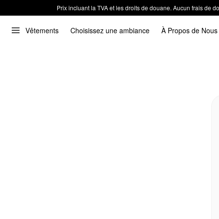
Prix incluant la TVA et les droits de douane. Aucun frais de
Vêtements
Choisissez une ambiance
À Propos de Nous