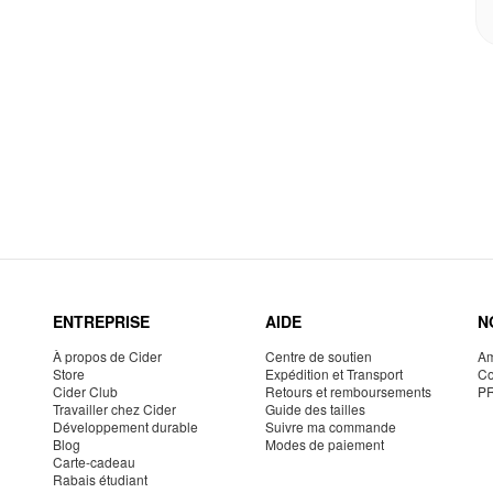
ENTREPRISE
AIDE
N
À propos de Cider
Centre de soutien
Am
Store
Expédition et Transport
Co
Cider Club
Retours et remboursements
P
Travailler chez Cider
Guide des tailles
Développement durable
Suivre ma commande
Blog
Modes de paiement
Carte-cadeau
Rabais étudiant