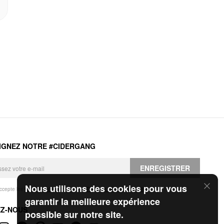
IGNEZ NOTRE #CIDERGANG
ENREGISTRER
Nous utilisons des cookies pour vous
accepte les
Conditions générales
et la
Politique de confidentialité
.
garantir la meilleure expérience
EZ-NOUS
possible sur notre site.