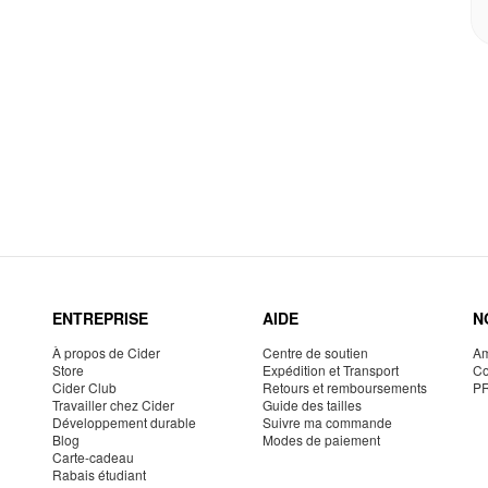
ENTREPRISE
AIDE
N
À propos de Cider
Centre de soutien
Am
Store
Expédition et Transport
Co
Cider Club
Retours et remboursements
P
Travailler chez Cider
Guide des tailles
Développement durable
Suivre ma commande
Blog
Modes de paiement
Carte-cadeau
Rabais étudiant