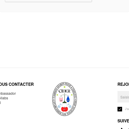
OUS CONTACTER
REJO
bassador
llabs
R
J'
SUIV