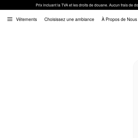
Prix incluant la TVA et les droits de douane. Aucun frais de
Vêtements
Choisissez une ambiance
À Propos de Nous