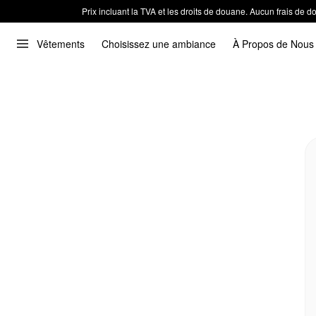
Prix incluant la TVA et les droits de douane. Aucun frais de
Vêtements
Choisissez une ambiance
À Propos de Nous