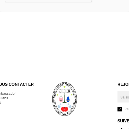
OUS CONTACTER
REJO
bassador
llabs
R
J'
SUIV