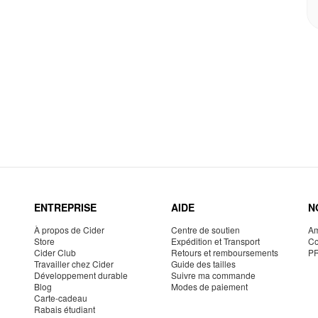
ENTREPRISE
AIDE
N
À propos de Cider
Centre de soutien
Am
Store
Expédition et Transport
Co
Cider Club
Retours et remboursements
P
Travailler chez Cider
Guide des tailles
Développement durable
Suivre ma commande
Blog
Modes de paiement
Carte-cadeau
Rabais étudiant