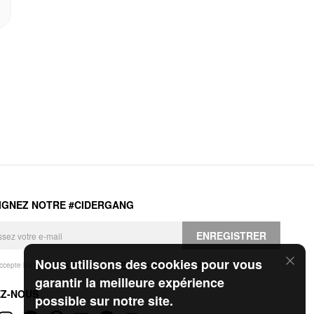
IGNEZ NOTRE #CIDERGANG
ENREGISTRER
Nous utilisons des cookies pour vous
accepte les
Conditions générales
et la
Politique de confidentialité
.
garantir la meilleure expérience
EZ-NOUS
possible sur notre site.