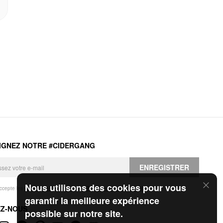
IGNEZ NOTRE #CIDERGANG
ENREGISTRER
Nous utilisons des cookies pour vous
accepte les
Conditions générales
et la
Politique de confidentialité
.
garantir la meilleure expérience
EZ-NOUS
possible sur notre site.