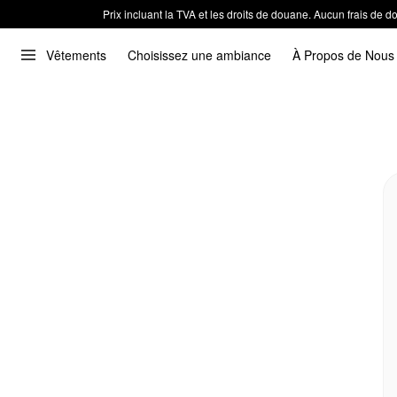
Prix incluant la TVA et les droits de douane. Aucun frais de
Vêtements
Choisissez une ambiance
À Propos de Nous