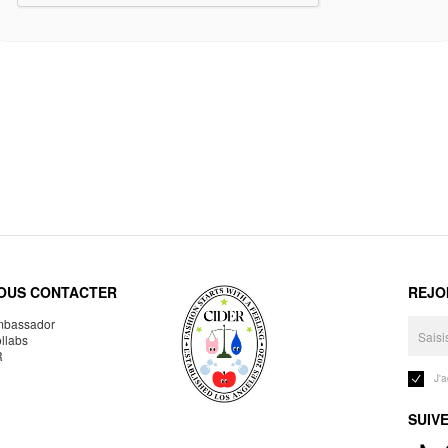
OUS CONTACTER
REJO
bassador
llabs
R
J'
SUIV