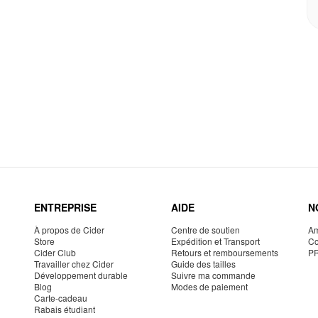
ENTREPRISE
AIDE
N
À propos de Cider
Centre de soutien
Am
Store
Expédition et Transport
Co
Cider Club
Retours et remboursements
P
Travailler chez Cider
Guide des tailles
Développement durable
Suivre ma commande
Blog
Modes de paiement
Carte-cadeau
Rabais étudiant