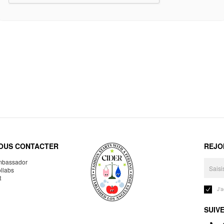
OUS CONTACTER
REJO
bassador
llabs
R
J'
SUIV