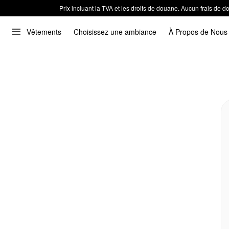
Prix incluant la TVA et les droits de douane. Aucun frais de
Vêtements
Choisissez une ambiance
À Propos de Nous