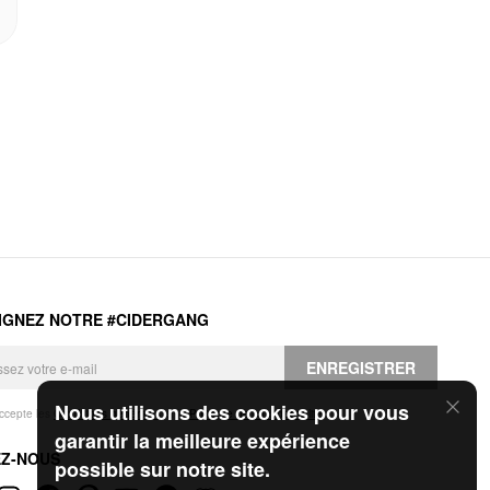
IGNEZ NOTRE #CIDERGANG
ENREGISTRER
Nous utilisons des cookies pour vous
accepte les
Conditions générales
et la
Politique de confidentialité
.
garantir la meilleure expérience
EZ-NOUS
possible sur notre site.