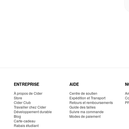
ENTREPRISE
AIDE
N
À propos de Cider
Centre de soutien
Am
Store
Expédition et Transport
Co
Cider Club
Retours et remboursements
P
Travailler chez Cider
Guide des tailles
Développement durable
Suivre ma commande
Blog
Modes de paiement
Carte-cadeau
Rabais étudiant