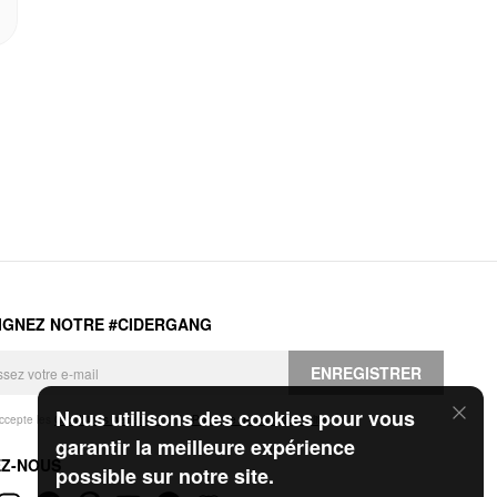
IGNEZ NOTRE #CIDERGANG
ENREGISTRER
Nous utilisons des cookies pour vous
accepte les
Conditions générales
et la
Politique de confidentialité
.
garantir la meilleure expérience
EZ-NOUS
possible sur notre site.