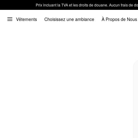
Prix incluant la TVA et les droits de douane. Aucun frais de
Vêtements
Choisissez une ambiance
À Propos de Nous