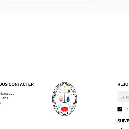
OUS CONTACTER
REJO
bassador
llabs
R
J'
SUIV