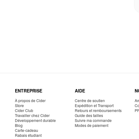
ENTREPRISE
AIDE
N
À propos de Cider
Centre de soutien
Am
Store
Expédition et Transport
Co
Cider Club
Retours et remboursements
P
Travailler chez Cider
Guide des tailles
Développement durable
Suivre ma commande
Blog
Modes de paiement
Carte-cadeau
Rabais étudiant