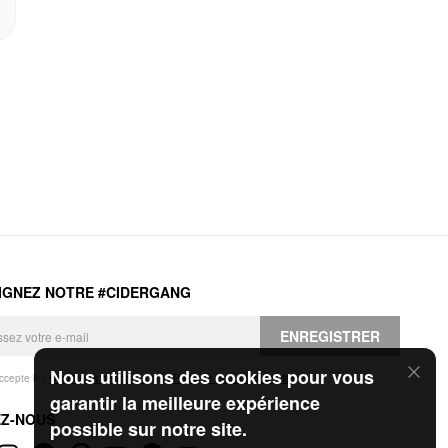
IGNEZ NOTRE #CIDERGANG
ENREGISTRER
Nous utilisons des cookies pour vous
accepte les
Conditions générales
et la
Politique de confidentialité
.
garantir la meilleure expérience
EZ-NOUS
possible sur notre site.