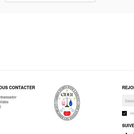
OUS CONTACTER
REJO
bassador
llabs
R
J'
SUIV