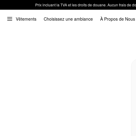
Prix incluant la TVA et les droits de douane. Aucun frais de
Vêtements
Choisissez une ambiance
À Propos de Nous