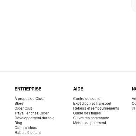
ENTREPRISE
AIDE
N
À propos de Cider
Centre de soutien
Am
Store
Expédition et Transport
Co
Cider Club
Retours et remboursements
P
Travailler chez Cider
Guide des tailles
Développement durable
Suivre ma commande
Blog
Modes de paiement
Carte-cadeau
Rabais étudiant