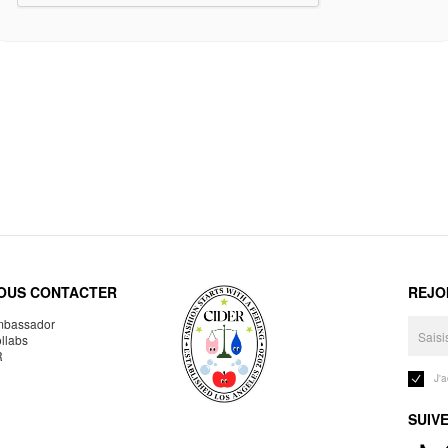
OUS CONTACTER
REJO
bassador
llabs
R
J'
SUIV