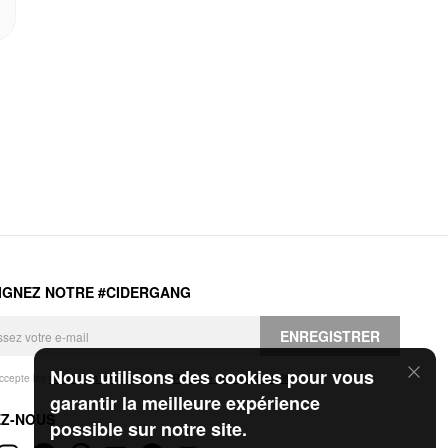
IGNEZ NOTRE #CIDERGANG
ENREGISTRER
Nous utilisons des cookies pour vous
accepte les
Conditions générales
et la
Politique de confidentialité
.
garantir la meilleure expérience
EZ-NOUS
possible sur notre site.