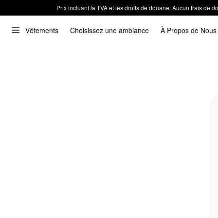
Prix incluant la TVA et les droits de douane. Aucun frais de
Vêtements
Choisissez une ambiance
À Propos de Nous