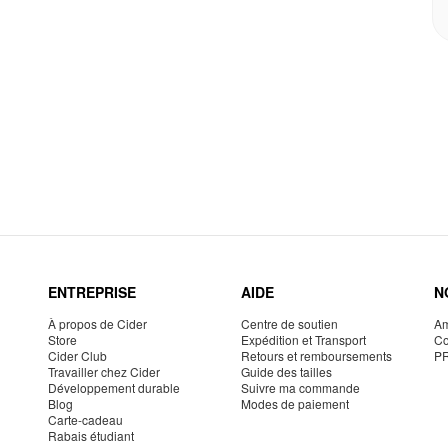
ENTREPRISE
AIDE
N
À propos de Cider
Centre de soutien
Am
Store
Expédition et Transport
Co
Cider Club
Retours et remboursements
P
Travailler chez Cider
Guide des tailles
Développement durable
Suivre ma commande
Blog
Modes de paiement
Carte-cadeau
Rabais étudiant