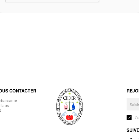
OUS CONTACTER
REJO
bassador
llabs
R
J'
SUIV