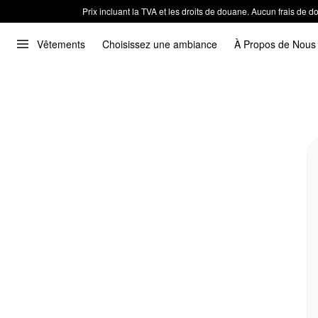
Prix incluant la TVA et les droits de douane. Aucun frais de
Vêtements
Choisissez une ambiance
À Propos de Nous