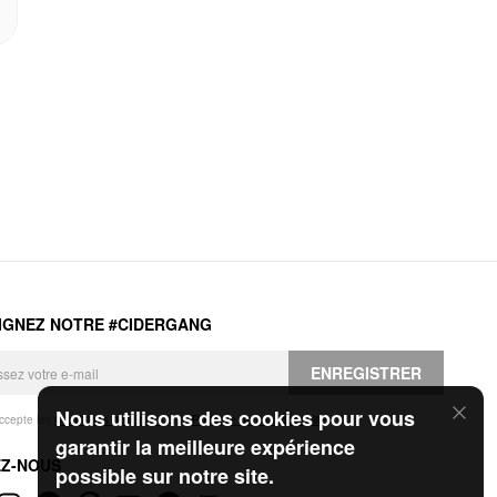
IGNEZ NOTRE #CIDERGANG
ENREGISTRER
Nous utilisons des cookies pour vous
accepte les
Conditions générales
et la
Politique de confidentialité
.
garantir la meilleure expérience
EZ-NOUS
possible sur notre site.