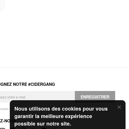
IGNEZ NOTRE #CIDERGANG
ENREGISTRER
Nous utilisons des cookies pour vous
accepte les
Conditions générales
et la
Politique de confidentialité
.
garantir la meilleure expérience
EZ-NOUS
possible sur notre site.