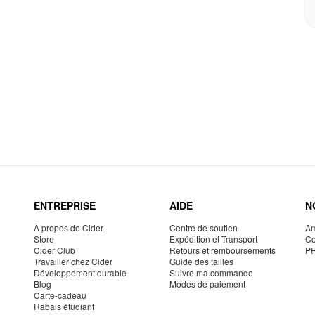
ENTREPRISE
AIDE
N
À propos de Cider
Centre de soutien
Am
Store
Expédition et Transport
Co
Cider Club
Retours et remboursements
P
Travailler chez Cider
Guide des tailles
Développement durable
Suivre ma commande
Blog
Modes de paiement
Carte-cadeau
Rabais étudiant