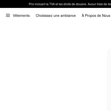
Prix incluant la TVA et les droits de douane. Aucun frais de
Vêtements
Choisissez une ambiance
À Propos de Nous