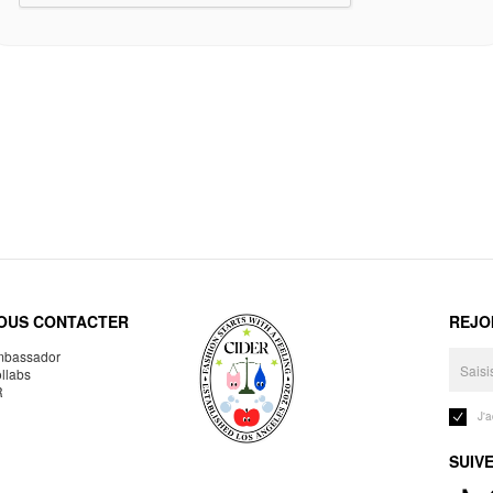
OUS CONTACTER
REJO
bassador
llabs
R
J'
SUIV