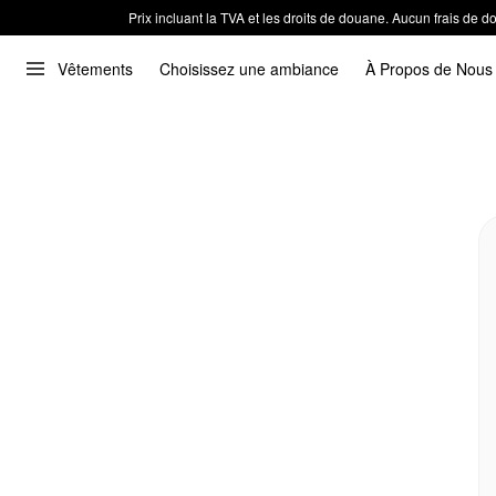
Prix incluant la TVA et les droits de douane. Aucun frais de
Vêtements
Choisissez une ambiance
À Propos de Nous