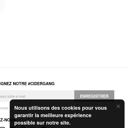
IGNEZ NOTRE #CIDERGANG
ENREGISTRER
Nous utilisons des cookies pour vous
accepte les
Conditions générales
et la
Politique de confidentialité
.
garantir la meilleure expérience
EZ-NOUS
possible sur notre site.