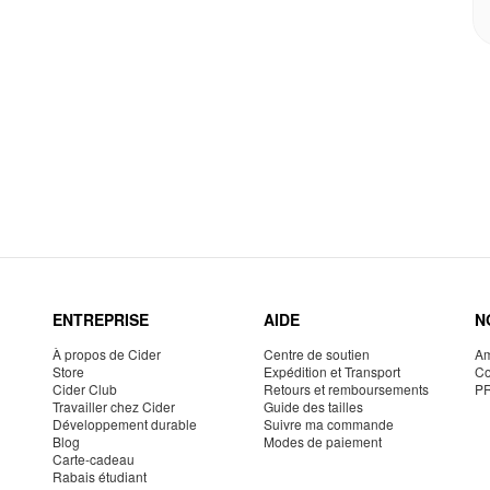
ENTREPRISE
AIDE
N
À propos de Cider
Centre de soutien
Am
Store
Expédition et Transport
Co
Cider Club
Retours et remboursements
P
Travailler chez Cider
Guide des tailles
Développement durable
Suivre ma commande
Blog
Modes de paiement
Carte-cadeau
Rabais étudiant