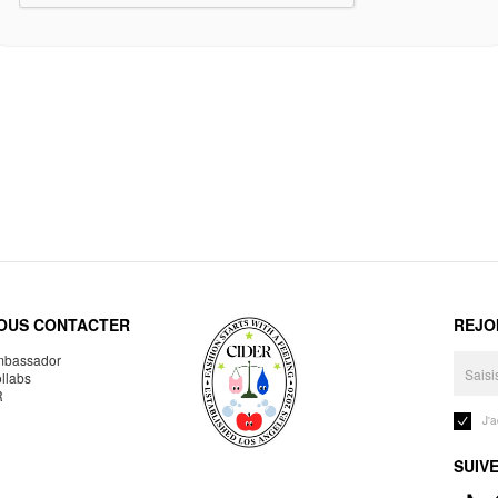
OUS CONTACTER
REJO
bassador
llabs
R
J'
SUIV