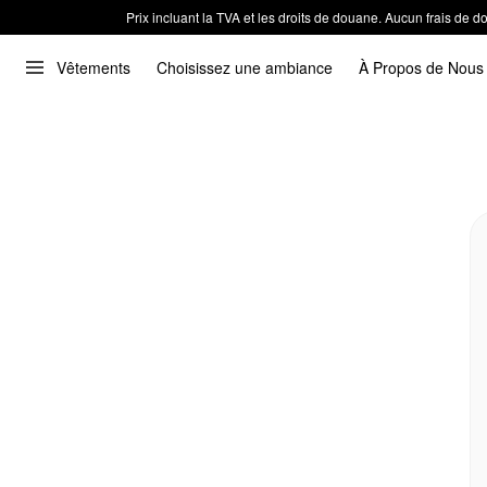
Prix incluant la TVA et les droits de douane. Aucun frais de
Vêtements
Choisissez une ambiance
À Propos de Nous