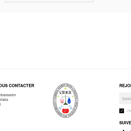
OUS CONTACTER
REJO
bassador
llabs
R
J'
SUIV