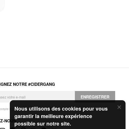
IGNEZ NOTRE #CIDERGANG
ENREGISTRER
Nous utilisons des cookies pour vous
accepte les
Conditions générales
et la
Politique de confidentialité
.
garantir la meilleure expérience
EZ-NOUS
possible sur notre site.