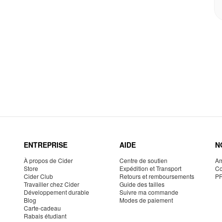
ENTREPRISE
AIDE
N
À propos de Cider
Centre de soutien
Am
Store
Expédition et Transport
Co
Cider Club
Retours et remboursements
P
Travailler chez Cider
Guide des tailles
Développement durable
Suivre ma commande
Blog
Modes de paiement
Carte-cadeau
Rabais étudiant