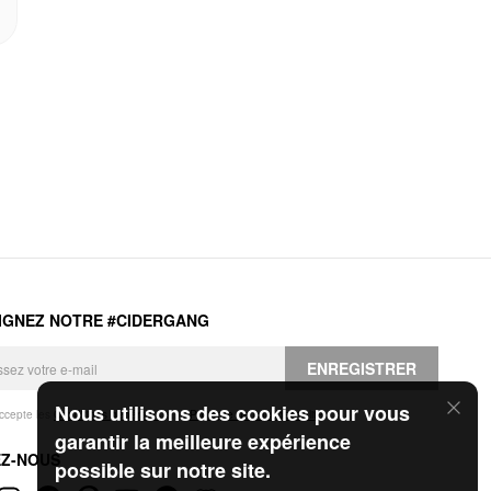
IGNEZ NOTRE #CIDERGANG
ENREGISTRER
Nous utilisons des cookies pour vous
accepte les
Conditions générales
et la
Politique de confidentialité
.
garantir la meilleure expérience
EZ-NOUS
possible sur notre site.