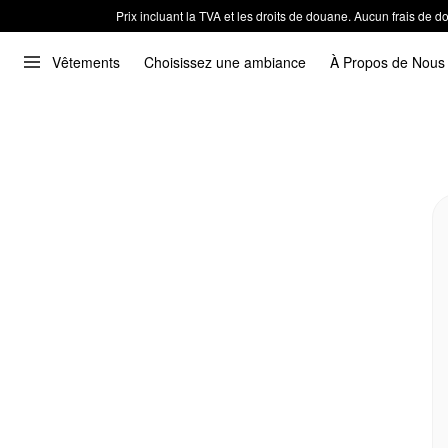
Prix incluant la TVA et les droits de douane. Aucun frais de
Vêtements
Choisissez une ambiance
À Propos de Nous