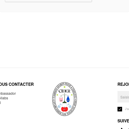
OUS CONTACTER
REJO
bassador
llabs
R
J'
SUIV