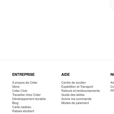
ENTREPRISE
AIDE
N
À propos de Cider
Centre de soutien
Am
Store
Expédition et Transport
Co
Cider Club
Retours et remboursements
P
Travailler chez Cider
Guide des tailles
Développement durable
Suivre ma commande
Blog
Modes de paiement
Carte-cadeau
Rabais étudiant