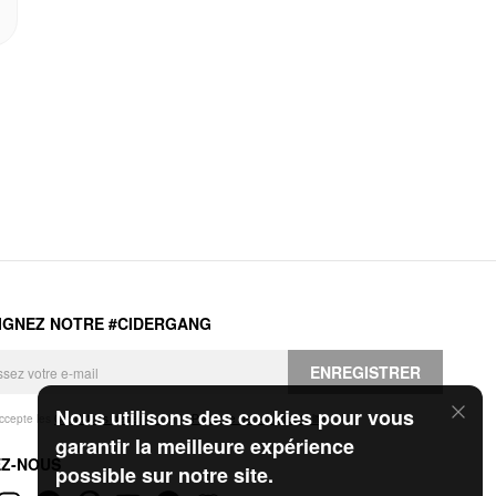
IGNEZ NOTRE #CIDERGANG
ENREGISTRER
Nous utilisons des cookies pour vous
accepte les
Conditions générales
et la
Politique de confidentialité
.
garantir la meilleure expérience
EZ-NOUS
possible sur notre site.