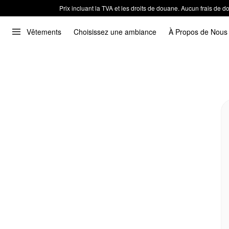
Prix incluant la TVA et les droits de douane. Aucun frais de
Vêtements
Choisissez une ambiance
À Propos de Nous