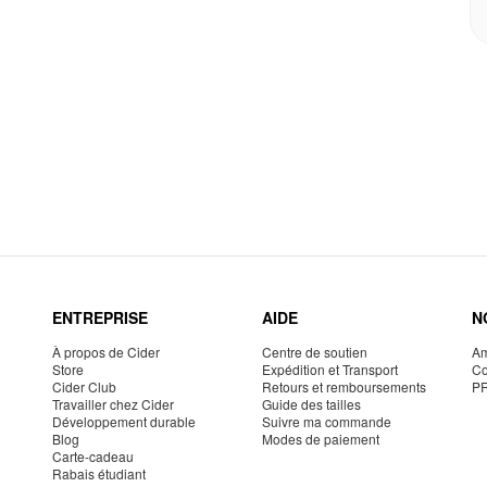
ENTREPRISE
AIDE
N
À propos de Cider
Centre de soutien
Am
Store
Expédition et Transport
Co
Cider Club
Retours et remboursements
P
Travailler chez Cider
Guide des tailles
Développement durable
Suivre ma commande
Blog
Modes de paiement
Carte-cadeau
Rabais étudiant