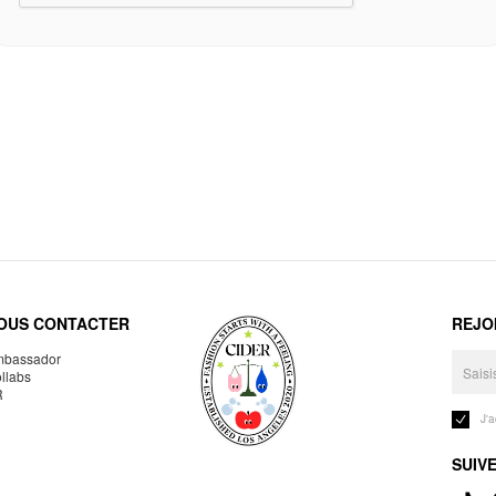
OUS CONTACTER
REJO
bassador
llabs
R
J'
SUIV