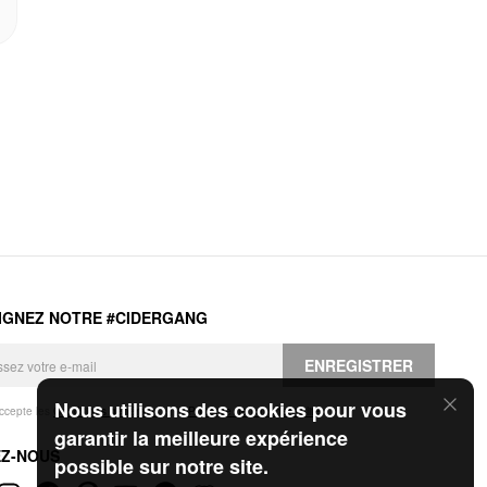
IGNEZ NOTRE #CIDERGANG
ENREGISTRER
Nous utilisons des cookies pour vous
accepte les
Conditions générales
et la
Politique de confidentialité
.
garantir la meilleure expérience
EZ-NOUS
possible sur notre site.