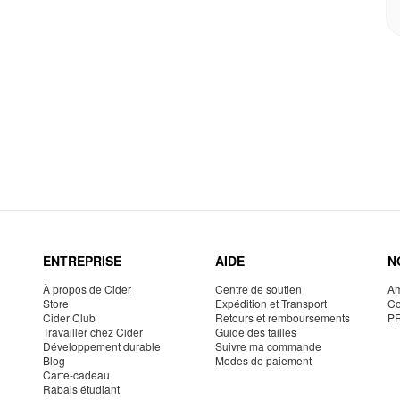
ENTREPRISE
AIDE
N
À propos de Cider
Centre de soutien
Am
Store
Expédition et Transport
Co
Cider Club
Retours et remboursements
P
Travailler chez Cider
Guide des tailles
Développement durable
Suivre ma commande
Blog
Modes de paiement
Carte-cadeau
Rabais étudiant