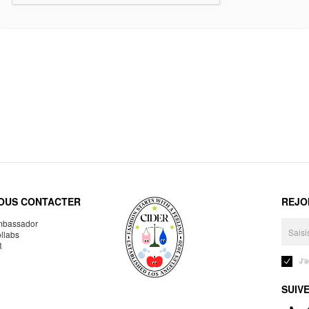
OUS CONTACTER
REJO
bassador
llabs
R
J'
SUIV