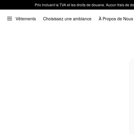
Prix incluant la TVA et les droits de douane. Aucun frais de
Vêtements
Choisissez une ambiance
À Propos de Nous