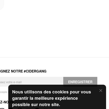
IGNEZ NOTRE #CIDERGANG
ENREGISTRER
Nous utilisons des cookies pour vous
accepte les
Conditions générales
et la
Politique de confidentialité
.
garantir la meilleure expérience
EZ-NOUS
possible sur notre site.