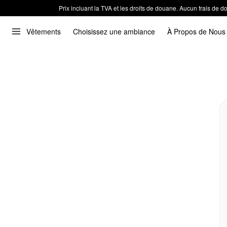
Prix incluant la TVA et les droits de douane. Aucun frais de
Vêtements
Choisissez une ambiance
À Propos de Nous