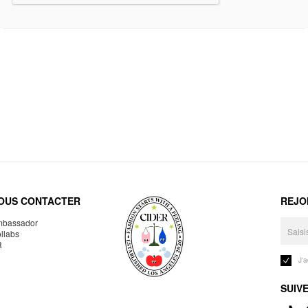
OUS CONTACTER
REJO
bassador
llabs
R
J'
SUIV