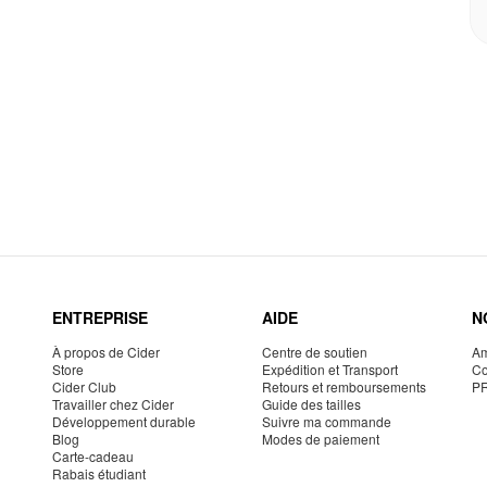
ENTREPRISE
AIDE
N
À propos de Cider
Centre de soutien
Am
Store
Expédition et Transport
Co
Cider Club
Retours et remboursements
P
Travailler chez Cider
Guide des tailles
Développement durable
Suivre ma commande
Blog
Modes de paiement
Carte-cadeau
Rabais étudiant