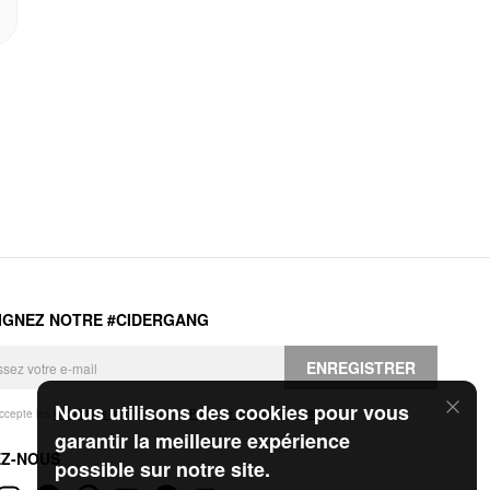
IGNEZ NOTRE #CIDERGANG
ENREGISTRER
Nous utilisons des cookies pour vous
accepte les
Conditions générales
et la
Politique de confidentialité
.
garantir la meilleure expérience
EZ-NOUS
possible sur notre site.