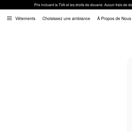
Prix incluant la TVA et les droits de douane. Aucun frais de
Vêtements
Choisissez une ambiance
À Propos de Nous