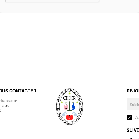
OUS CONTACTER
REJO
bassador
llabs
R
J'
SUIV