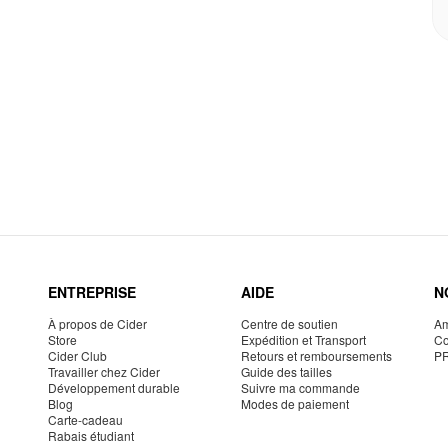
ENTREPRISE
AIDE
N
À propos de Cider
Centre de soutien
Am
Store
Expédition et Transport
Co
Cider Club
Retours et remboursements
P
Travailler chez Cider
Guide des tailles
Développement durable
Suivre ma commande
Blog
Modes de paiement
Carte-cadeau
Rabais étudiant