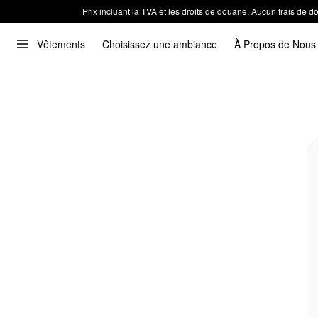
Prix incluant la TVA et les droits de douane. Aucun frais de
Vêtements
Choisissez une ambiance
À Propos de Nous