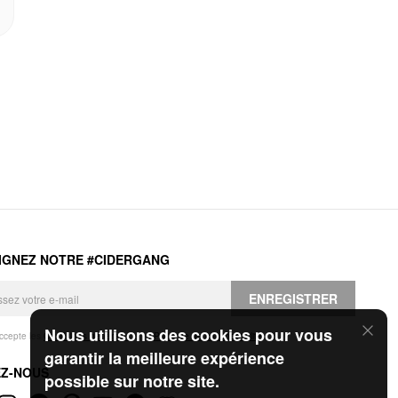
IGNEZ NOTRE #CIDERGANG
ENREGISTRER
Nous utilisons des cookies pour vous
accepte les
Conditions générales
et la
Politique de confidentialité
.
garantir la meilleure expérience
EZ-NOUS
possible sur notre site.