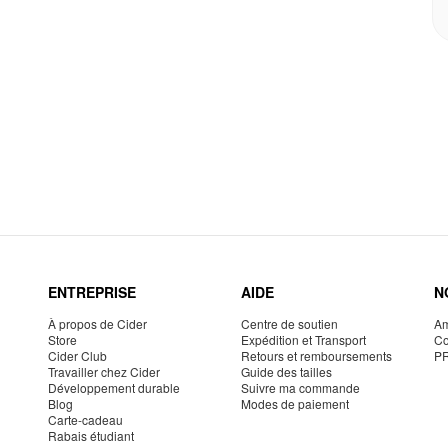
ENTREPRISE
AIDE
N
À propos de Cider
Centre de soutien
Am
Store
Expédition et Transport
Co
Cider Club
Retours et remboursements
P
Travailler chez Cider
Guide des tailles
Développement durable
Suivre ma commande
Blog
Modes de paiement
Carte-cadeau
Rabais étudiant