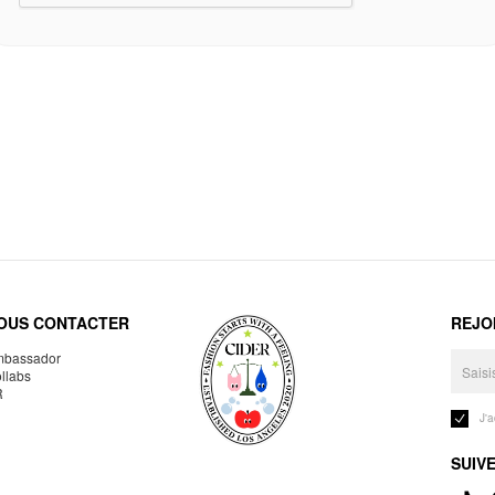
OUS CONTACTER
REJO
bassador
llabs
R
J'
SUIV