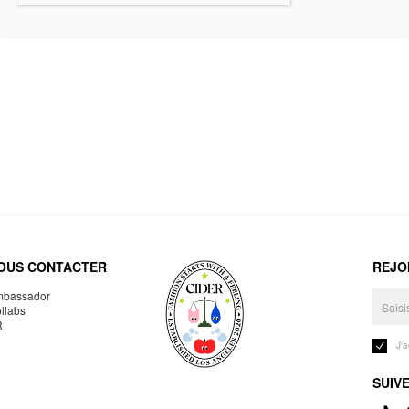
OUS CONTACTER
REJO
bassador
llabs
R
J'
SUIV