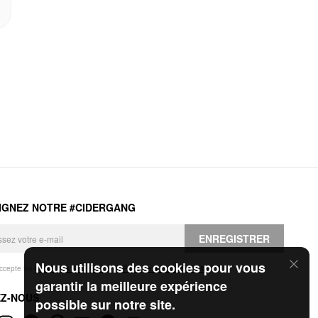
IGNEZ NOTRE #CIDERGANG
ENREGISTRER
Nous utilisons des cookies pour vous
accepte les
Conditions générales
et la
Politique de confidentialité
.
garantir la meilleure expérience
EZ-NOUS
possible sur notre site.