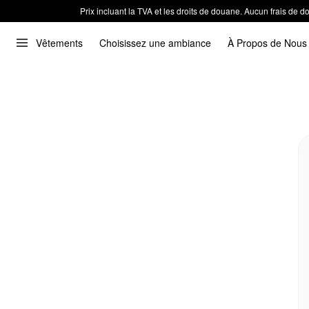
Prix incluant la TVA et les droits de douane. Aucun frais de
Vêtements
Choisissez une ambiance
À Propos de Nous