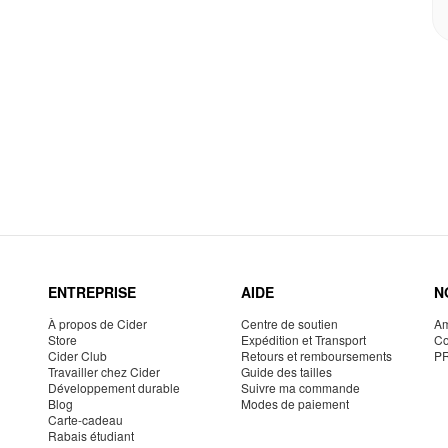
ENTREPRISE
AIDE
N
À propos de Cider
Centre de soutien
Am
Store
Expédition et Transport
Co
Cider Club
Retours et remboursements
P
Travailler chez Cider
Guide des tailles
Développement durable
Suivre ma commande
Blog
Modes de paiement
Carte-cadeau
Rabais étudiant