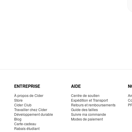
ENTREPRISE
AIDE
N
À propos de Cider
Centre de soutien
Am
Store
Expédition et Transport
Co
Cider Club
Retours et remboursements
P
Travailler chez Cider
Guide des tailles
Développement durable
Suivre ma commande
Blog
Modes de paiement
Carte-cadeau
Rabais étudiant