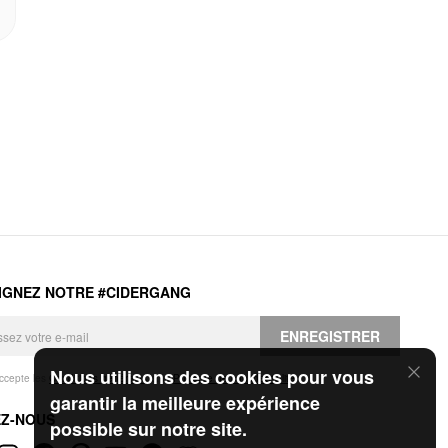
IGNEZ NOTRE #CIDERGANG
ENREGISTRER
Nous utilisons des cookies pour vous
accepte les
Conditions générales
et la
Politique de confidentialité
.
garantir la meilleure expérience
EZ-NOUS
possible sur notre site.