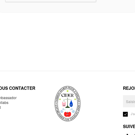
OUS CONTACTER
REJO
bassador
llabs
R
J'
SUIV