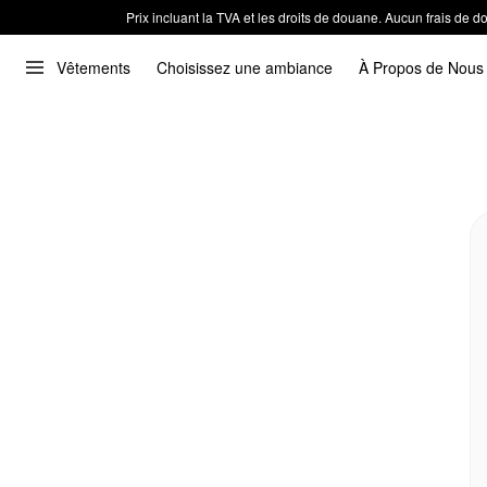
Prix incluant la TVA et les droits de douane. Aucun frais de
Vêtements
Choisissez une ambiance
À Propos de Nous