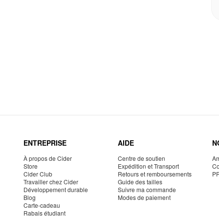
ENTREPRISE
AIDE
N
À propos de Cider
Centre de soutien
Am
Store
Expédition et Transport
Co
Cider Club
Retours et remboursements
P
Travailler chez Cider
Guide des tailles
Développement durable
Suivre ma commande
Blog
Modes de paiement
Carte-cadeau
Rabais étudiant