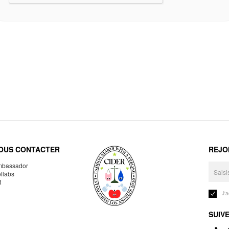
OUS CONTACTER
REJO
bassador
llabs
R
J'
SUIV