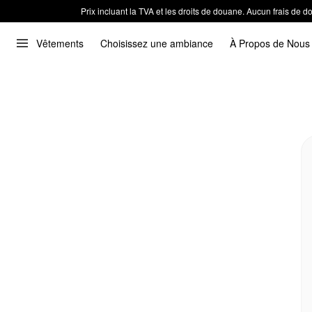
Prix incluant la TVA et les droits de douane. Aucun frais de
Vêtements
Choisissez une ambiance
À Propos de Nous