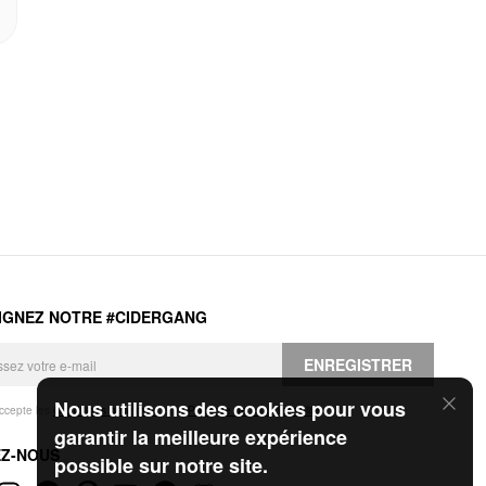
IGNEZ NOTRE #CIDERGANG
ENREGISTRER
Nous utilisons des cookies pour vous
accepte les
Conditions générales
et la
Politique de confidentialité
.
garantir la meilleure expérience
EZ-NOUS
possible sur notre site.