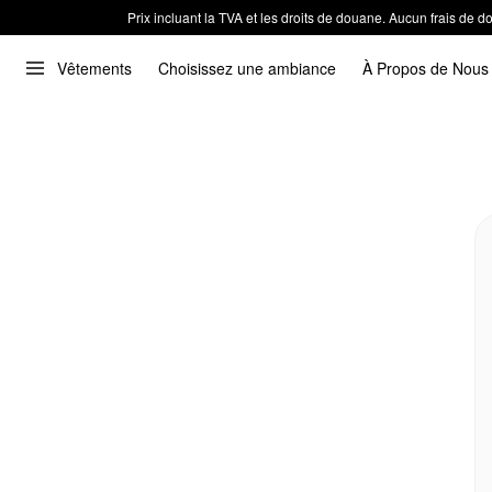
Prix incluant la TVA et les droits de douane. Aucun frais de
Vêtements
Choisissez une ambiance
À Propos de Nous