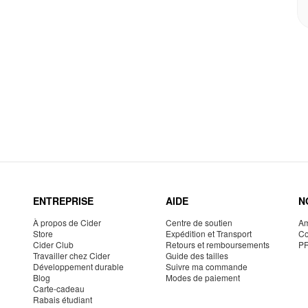
ENTREPRISE
AIDE
N
À propos de Cider
Centre de soutien
Am
Store
Expédition et Transport
Co
Cider Club
Retours et remboursements
P
Travailler chez Cider
Guide des tailles
Développement durable
Suivre ma commande
Blog
Modes de paiement
Carte-cadeau
Rabais étudiant