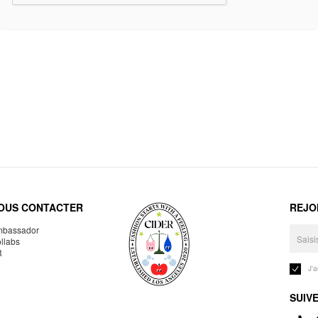
OUS CONTACTER
REJO
bassador
llabs
R
J'
SUIV