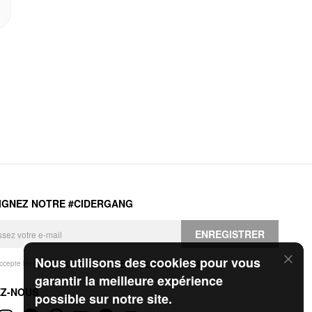
IGNEZ NOTRE #CIDERGANG
ENREGISTRER
Nous utilisons des cookies pour vous
accepte les
Conditions générales
et la
Politique de confidentialité
.
garantir la meilleure expérience
EZ-NOUS
possible sur notre site.