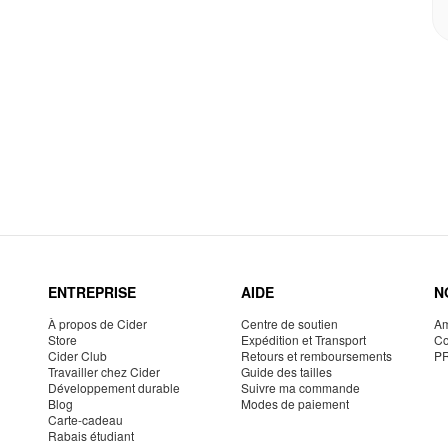
ENTREPRISE
AIDE
N
À propos de Cider
Centre de soutien
Am
Store
Expédition et Transport
Co
Cider Club
Retours et remboursements
P
Travailler chez Cider
Guide des tailles
Développement durable
Suivre ma commande
Blog
Modes de paiement
Carte-cadeau
Rabais étudiant