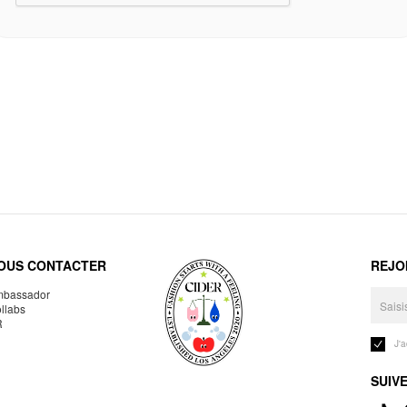
OUS CONTACTER
REJO
bassador
llabs
R
J'
SUIV