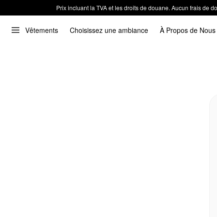
Prix incluant la TVA et les droits de douane. Aucun frais de
Vêtements
Choisissez une ambiance
À Propos de Nous