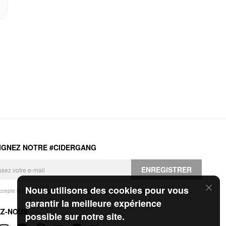
IGNEZ NOTRE #CIDERGANG
ENREGISTRER
Nous utilisons des cookies pour vous
accepte les
Conditions générales
et la
Politique de confidentialité
.
garantir la meilleure expérience
EZ-NOUS
possible sur notre site.