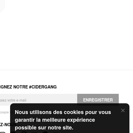
IGNEZ NOTRE #CIDERGANG
ENREGISTRER
Nous utilisons des cookies pour vous
accepte les
Conditions générales
et la
Politique de confidentialité
.
garantir la meilleure expérience
EZ-NOUS
possible sur notre site.