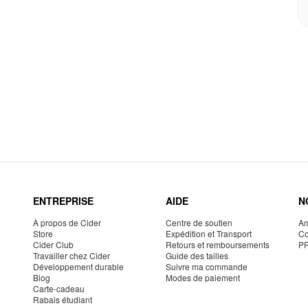
ENTREPRISE
AIDE
N
À propos de Cider
Centre de soutien
Am
Store
Expédition et Transport
Co
Cider Club
Retours et remboursements
P
Travailler chez Cider
Guide des tailles
Développement durable
Suivre ma commande
Blog
Modes de paiement
Carte-cadeau
Rabais étudiant