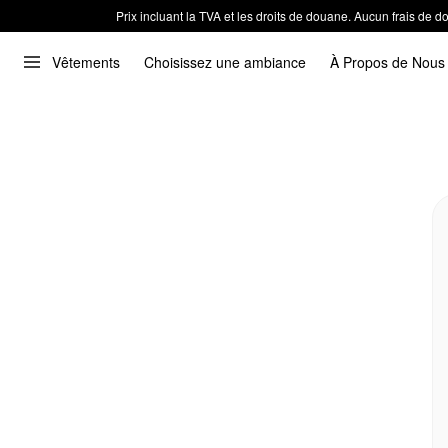
Prix incluant la TVA et les droits de douane. Aucun frais de
Vêtements
Choisissez une ambiance
À Propos de Nous