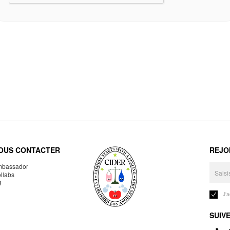
OUS CONTACTER
REJO
bassador
llabs
R
J'
SUIV