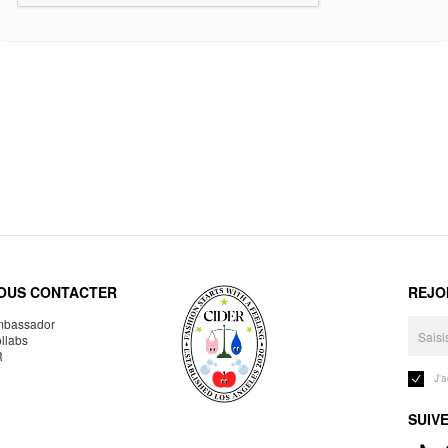
OUS CONTACTER
REJO
bassador
llabs
R
J'
SUIV