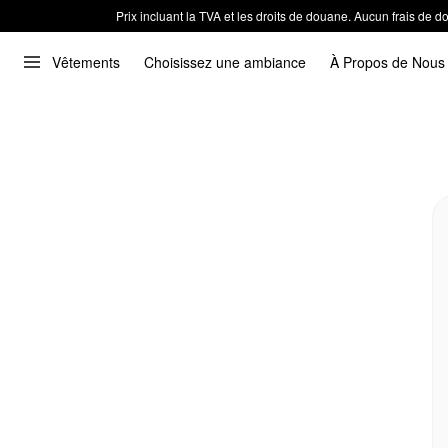
Prix incluant la TVA et les droits de douane. Aucun frais de
Vêtements
Choisissez une ambiance
À Propos de Nous