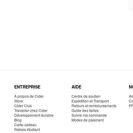
ENTREPRISE
AIDE
N
À propos de Cider
Centre de soutien
Am
Store
Expédition et Transport
Co
Cider Club
Retours et remboursements
P
Travailler chez Cider
Guide des tailles
Développement durable
Suivre ma commande
Blog
Modes de paiement
Carte-cadeau
Rabais étudiant