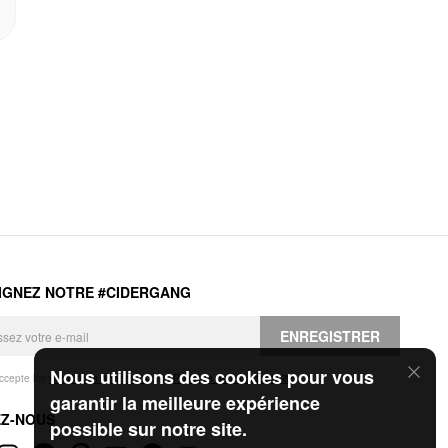
IGNEZ NOTRE #CIDERGANG
ENREGISTRER
Nous utilisons des cookies pour vous
accepte les
Conditions générales
et la
Politique de confidentialité
.
garantir la meilleure expérience
EZ-NOUS
possible sur notre site.