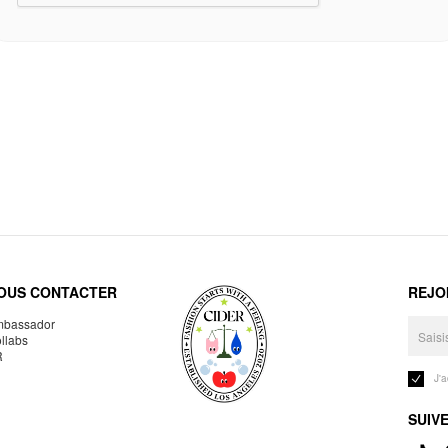
OUS CONTACTER
REJO
bassador
llabs
R
J'
SUIV