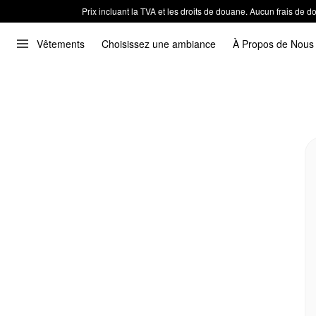
Prix incluant la TVA et les droits de douane. Aucun frais de
Vêtements
Choisissez une ambiance
À Propos de Nous