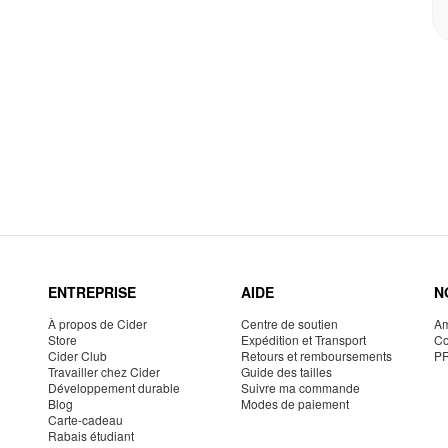
ENTREPRISE
AIDE
N
À propos de Cider
Centre de soutien
Am
Store
Expédition et Transport
Co
Cider Club
Retours et remboursements
P
Travailler chez Cider
Guide des tailles
Développement durable
Suivre ma commande
Blog
Modes de paiement
Carte-cadeau
Rabais étudiant