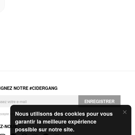
IGNEZ NOTRE #CIDERGANG
ENREGISTRER
Nous utilisons des cookies pour vous
accepte les
Conditions générales
et la
Politique de confidentialité
.
garantir la meilleure expérience
EZ-NOUS
possible sur notre site.