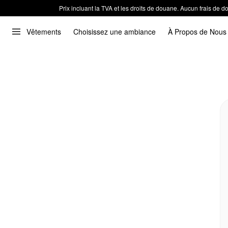
Prix incluant la TVA et les droits de douane. Aucun frais de
Vêtements
Choisissez une ambiance
À Propos de Nous