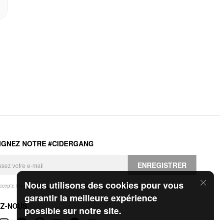
IGNEZ NOTRE #CIDERGANG
ENREGISTRER
Nous utilisons des cookies pour vous
accepte les
Conditions générales
et la
Politique de confidentialité
.
garantir la meilleure expérience
EZ-NOUS
possible sur notre site.