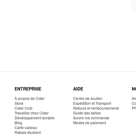
ENTREPRISE
AIDE
N
À propos de Cider
Centre de soutien
Am
Store
Expédition et Transport
Co
Cider Club
Retours et remboursements
P
Travailler chez Cider
Guide des tailles
Développement durable
Suivre ma commande
Blog
Modes de paiement
Carte-cadeau
Rabais étudiant