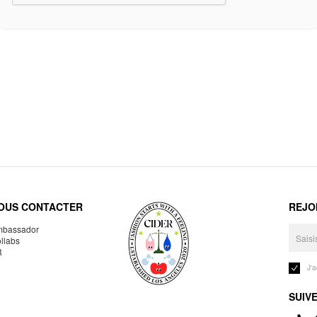
OUS CONTACTER
REJO
bassador
llabs
R
J'
SUIV