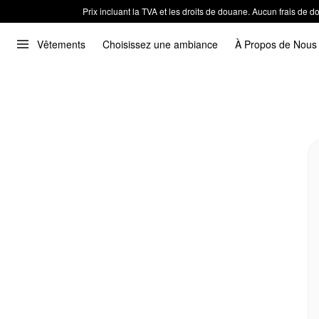
Prix incluant la TVA et les droits de douane. Aucun frais de
Vêtements
Choisissez une ambiance
À Propos de Nous