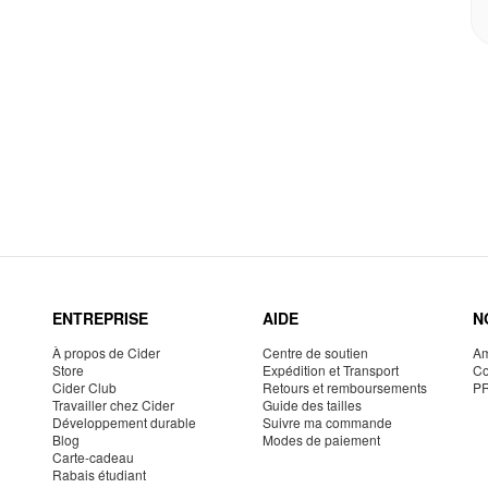
ENTREPRISE
AIDE
N
À propos de Cider
Centre de soutien
Am
Store
Expédition et Transport
Co
Cider Club
Retours et remboursements
P
Travailler chez Cider
Guide des tailles
Développement durable
Suivre ma commande
Blog
Modes de paiement
Carte-cadeau
Rabais étudiant