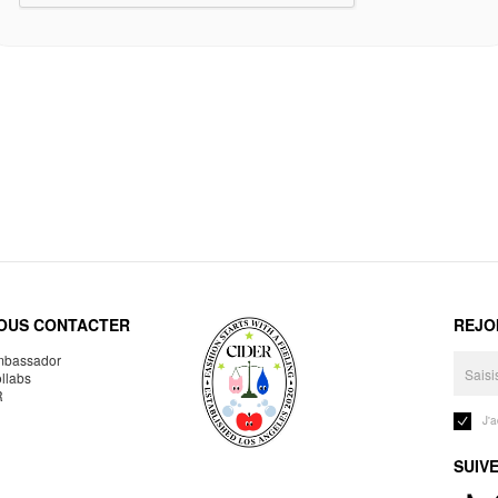
OUS CONTACTER
REJO
bassador
llabs
R
J'
SUIV