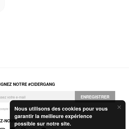
IGNEZ NOTRE #CIDERGANG
ENREGISTRER
Nous utilisons des cookies pour vous
accepte les
Conditions générales
et la
Politique de confidentialité
.
garantir la meilleure expérience
EZ-NOUS
possible sur notre site.