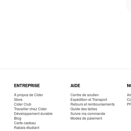
ENTREPRISE
AIDE
N
À propos de Cider
Centre de soutien
Am
Store
Expédition et Transport
Co
Cider Club
Retours et remboursements
P
Travailler chez Cider
Guide des tailles
Développement durable
Suivre ma commande
Blog
Modes de paiement
Carte-cadeau
Rabais étudiant