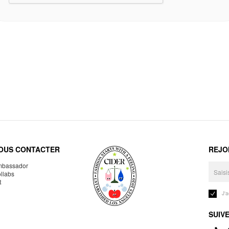
OUS CONTACTER
REJO
bassador
llabs
R
J'
SUIV