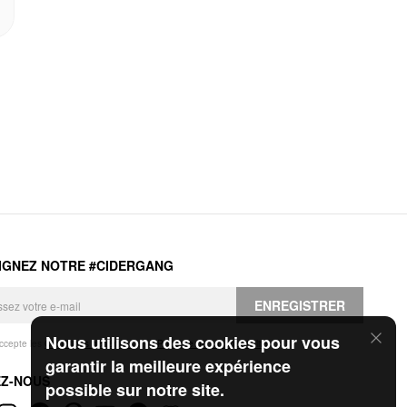
IGNEZ NOTRE #CIDERGANG
ENREGISTRER
Nous utilisons des cookies pour vous
accepte les
Conditions générales
et la
Politique de confidentialité
.
garantir la meilleure expérience
EZ-NOUS
possible sur notre site.