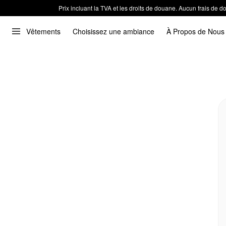
Prix incluant la TVA et les droits de douane. Aucun frais de
Vêtements
Choisissez une ambiance
À Propos de Nous