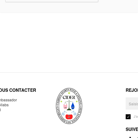
OUS CONTACTER
REJO
bassador
llabs
R
J'
SUIV