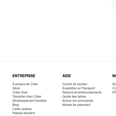
ENTREPRISE
AIDE
N
À propos de Cider
Centre de soutien
Am
Store
Expédition et Transport
Co
Cider Club
Retours et remboursements
P
Travailler chez Cider
Guide des tailles
Développement durable
Suivre ma commande
Blog
Modes de paiement
Carte-cadeau
Rabais étudiant