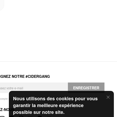
IGNEZ NOTRE #CIDERGANG
ENREGISTRER
Nous utilisons des cookies pour vous
accepte les
Conditions générales
et la
Politique de confidentialité
.
garantir la meilleure expérience
EZ-NOUS
possible sur notre site.