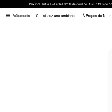
Prix incluant la TVA et les droits de douane. Aucun frais de
Vêtements
Choisissez une ambiance
À Propos de Nous