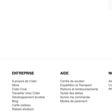
ENTREPRISE
AIDE
N
À propos de Cider
Centre de soutien
Am
Store
Expédition et Transport
Co
Cider Club
Retours et remboursements
P
Travailler chez Cider
Guide des tailles
Développement durable
Suivre ma commande
Blog
Modes de paiement
Carte-cadeau
Rabais étudiant