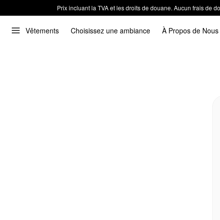
Prix incluant la TVA et les droits de douane. Aucun frais de
Vêtements
Choisissez une ambiance
À Propos de Nous