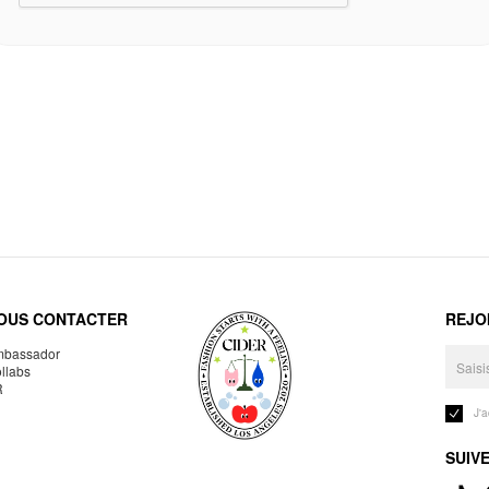
OUS CONTACTER
REJO
bassador
llabs
R
J'
SUIV