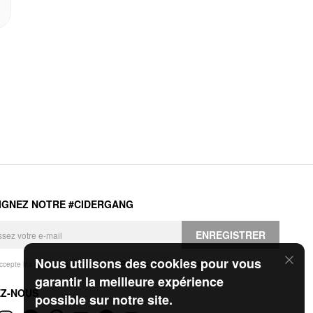
IGNEZ NOTRE #CIDERGANG
ENREGISTRER
Nous utilisons des cookies pour vous
accepte les
Conditions générales
et la
Politique de confidentialité
.
garantir la meilleure expérience
EZ-NOUS
possible sur notre site.