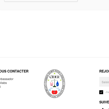
OUS CONTACTER
REJO
bassador
llabs
R
J'
SUIV