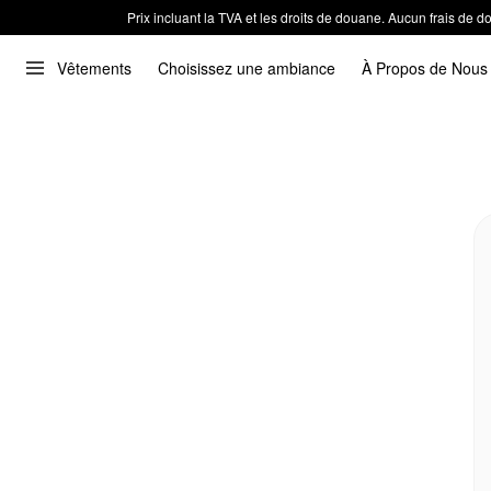
Prix incluant la TVA et les droits de douane. Aucun frais de
Vêtements
Choisissez une ambiance
À Propos de Nous