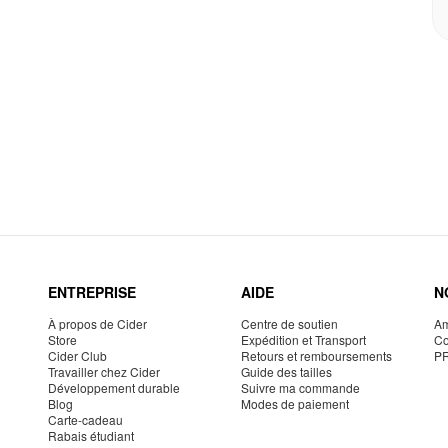
ENTREPRISE
AIDE
N
À propos de Cider
Centre de soutien
Am
Store
Expédition et Transport
Co
Cider Club
Retours et remboursements
P
Travailler chez Cider
Guide des tailles
Développement durable
Suivre ma commande
Blog
Modes de paiement
Carte-cadeau
Rabais étudiant