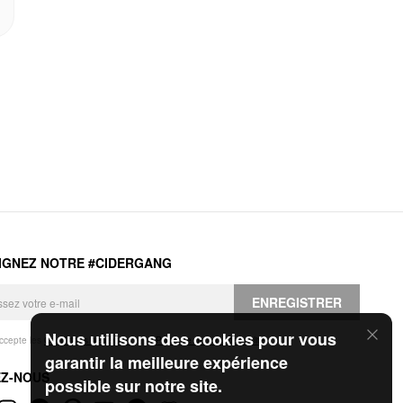
IGNEZ NOTRE #CIDERGANG
ENREGISTRER
Nous utilisons des cookies pour vous
accepte les
Conditions générales
et la
Politique de confidentialité
.
garantir la meilleure expérience
EZ-NOUS
possible sur notre site.