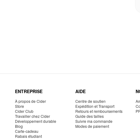
ENTREPRISE
AIDE
N
À propos de Cider
Centre de soutien
Am
Store
Expédition et Transport
Co
Cider Club
Retours et remboursements
P
Travailler chez Cider
Guide des tailles
Développement durable
Suivre ma commande
Blog
Modes de paiement
Carte-cadeau
Rabais étudiant