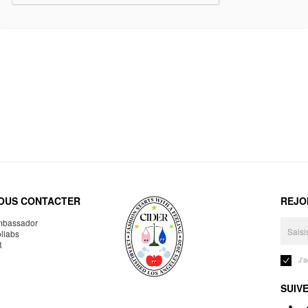
OUS CONTACTER
REJO
bassador
llabs
R
J'
SUIV