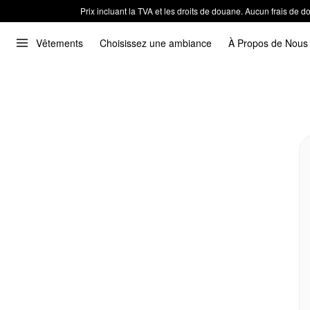
Prix incluant la TVA et les droits de douane. Aucun frais de
Vêtements
Choisissez une ambiance
À Propos de Nous