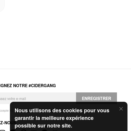
IGNEZ NOTRE #CIDERGANG
ENREGISTRER
Nous utilisons des cookies pour vous
accepte les
Conditions générales
et la
Politique de confidentialité
.
garantir la meilleure expérience
EZ-NOUS
possible sur notre site.