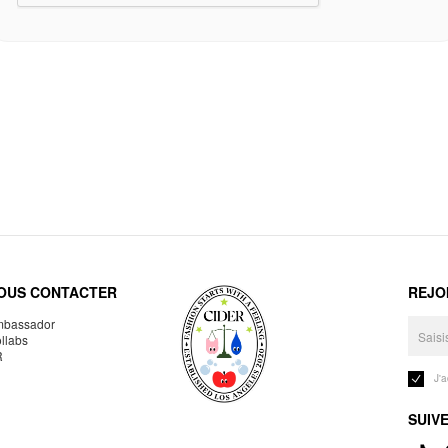
OUS CONTACTER
REJO
bassador
llabs
R
J'
SUIV