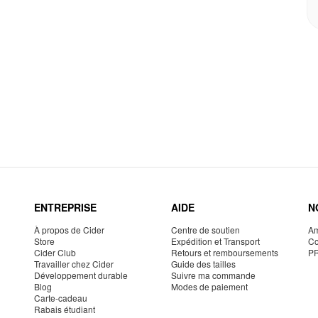
ENTREPRISE
AIDE
N
À propos de Cider
Centre de soutien
Am
Store
Expédition et Transport
Co
Cider Club
Retours et remboursements
P
Travailler chez Cider
Guide des tailles
Développement durable
Suivre ma commande
Blog
Modes de paiement
Carte-cadeau
Rabais étudiant