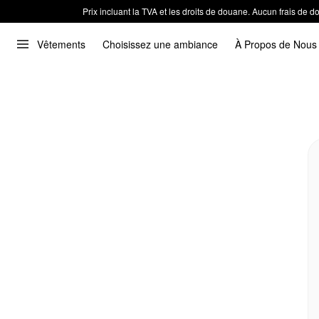
Prix incluant la TVA et les droits de douane. Aucun frais de
Vêtements
Choisissez une ambiance
À Propos de Nous