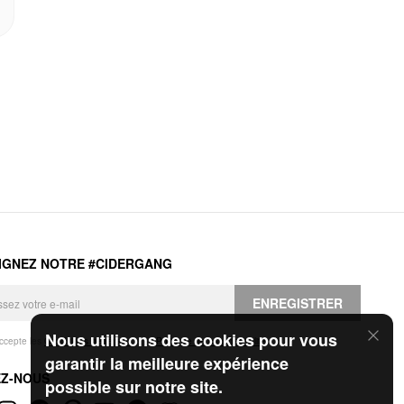
IGNEZ NOTRE #CIDERGANG
ENREGISTRER
Nous utilisons des cookies pour vous
accepte les
Conditions générales
et la
Politique de confidentialité
.
garantir la meilleure expérience
EZ-NOUS
possible sur notre site.