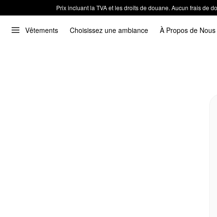
Prix incluant la TVA et les droits de douane. Aucun frais de
Vêtements
Choisissez une ambiance
À Propos de Nous