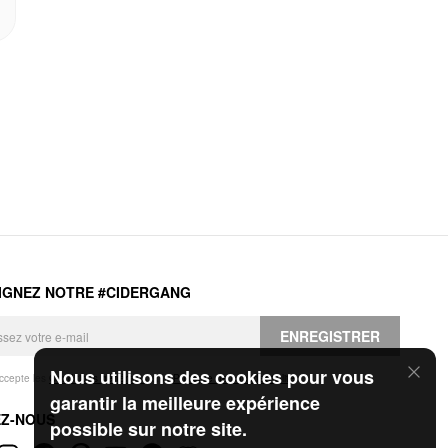
IGNEZ NOTRE #CIDERGANG
ENREGISTRER
Nous utilisons des cookies pour vous
accepte les
Conditions générales
et la
Politique de confidentialité
.
garantir la meilleure expérience
EZ-NOUS
possible sur notre site.