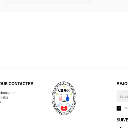
OUS CONTACTER
REJO
bassador
llabs
R
J'
SUIV