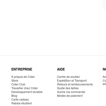
ENTREPRISE
AIDE
N
À propos de Cider
Centre de soutien
Am
Store
Expédition et Transport
Co
Cider Club
Retours et remboursements
P
Travailler chez Cider
Guide des tailles
Développement durable
Suivre ma commande
Blog
Modes de paiement
Carte-cadeau
Rabais étudiant