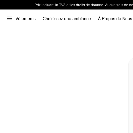
Prix incluant la TVA et les droits de douane. Aucun frais de
Vêtements
Choisissez une ambiance
À Propos de Nous