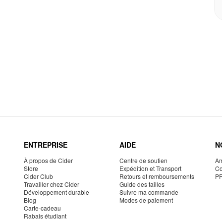
ENTREPRISE
AIDE
N
À propos de Cider
Centre de soutien
Am
Store
Expédition et Transport
Co
Cider Club
Retours et remboursements
P
Travailler chez Cider
Guide des tailles
Développement durable
Suivre ma commande
Blog
Modes de paiement
Carte-cadeau
Rabais étudiant