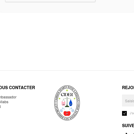
OUS CONTACTER
REJO
bassador
llabs
R
J'
SUIV