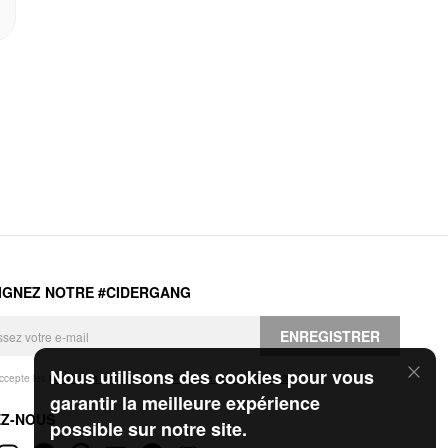
IGNEZ NOTRE #CIDERGANG
ENREGISTRER
Nous utilisons des cookies pour vous
accepte les
Conditions générales
et la
Politique de confidentialité
.
garantir la meilleure expérience
EZ-NOUS
possible sur notre site.