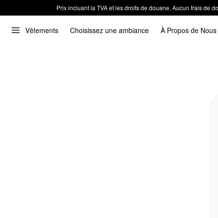
Prix incluant la TVA et les droits de douane. Aucun frais de
Vêtements
Choisissez une ambiance
À Propos de Nous