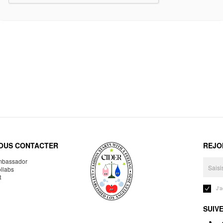
OUS CONTACTER
REJO
bassador
llabs
R
J'
SUIV