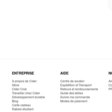
ENTREPRISE
AIDE
N
À propos de Cider
Centre de soutien
Am
Store
Expédition et Transport
Co
Cider Club
Retours et remboursements
P
Travailler chez Cider
Guide des tailles
Développement durable
Suivre ma commande
Blog
Modes de paiement
Carte-cadeau
Rabais étudiant