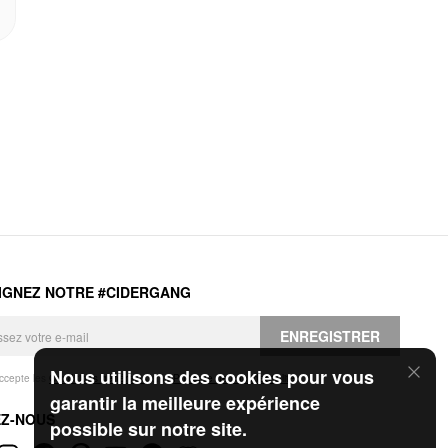
IGNEZ NOTRE #CIDERGANG
ENREGISTRER
Nous utilisons des cookies pour vous
accepte les
Conditions générales
et la
Politique de confidentialité
.
garantir la meilleure expérience
EZ-NOUS
possible sur notre site.