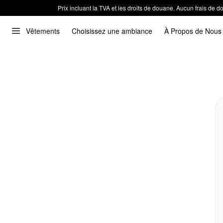
Prix incluant la TVA et les droits de douane. Aucun frais de
Vêtements
Choisissez une ambiance
À Propos de Nous