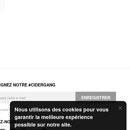
IGNEZ NOTRE #CIDERGANG
ENREGISTRER
Nous utilisons des cookies pour vous
accepte les
Conditions générales
et la
Politique de confidentialité
.
garantir la meilleure expérience
EZ-NOUS
possible sur notre site.