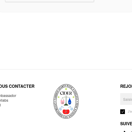
OUS CONTACTER
REJO
bassador
llabs
R
J'
SUIV