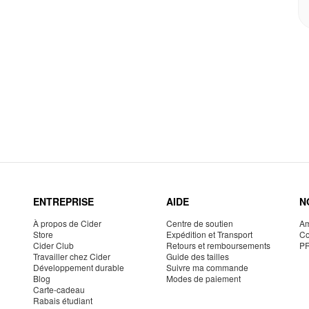
ENTREPRISE
AIDE
N
À propos de Cider
Centre de soutien
Am
Store
Expédition et Transport
Co
Cider Club
Retours et remboursements
P
Travailler chez Cider
Guide des tailles
Développement durable
Suivre ma commande
Blog
Modes de paiement
Carte-cadeau
Rabais étudiant