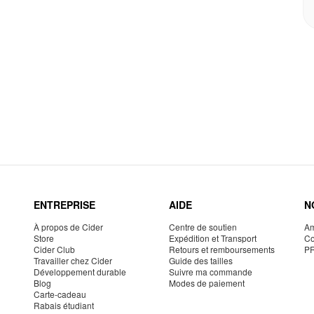
ENTREPRISE
AIDE
N
À propos de Cider
Centre de soutien
Am
Store
Expédition et Transport
Co
Cider Club
Retours et remboursements
P
Travailler chez Cider
Guide des tailles
Développement durable
Suivre ma commande
Blog
Modes de paiement
Carte-cadeau
Rabais étudiant