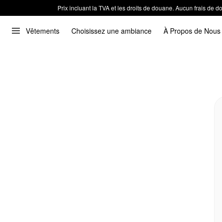
Prix incluant la TVA et les droits de douane. Aucun frais de
Vêtements
Choisissez une ambiance
À Propos de Nous