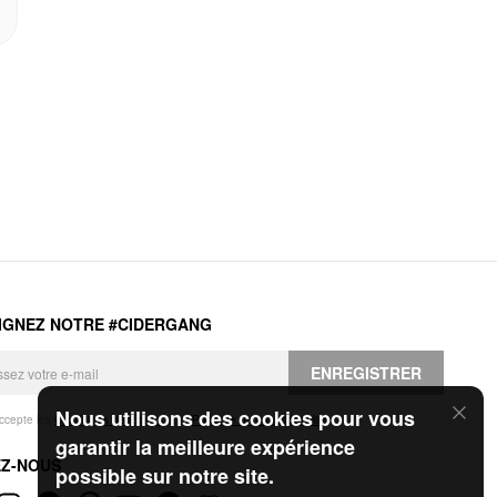
IGNEZ NOTRE #CIDERGANG
ENREGISTRER
Nous utilisons des cookies pour vous
accepte les
Conditions générales
et la
Politique de confidentialité
.
garantir la meilleure expérience
EZ-NOUS
possible sur notre site.