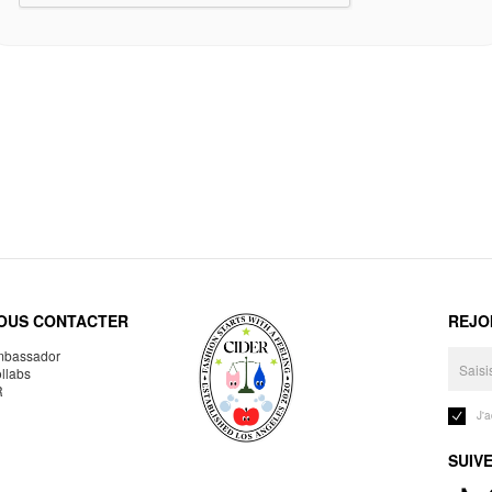
OUS CONTACTER
REJO
bassador
llabs
R
J'
SUIV